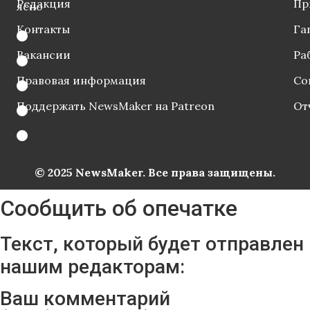
Редакция
Пр
ясно
Контакты
Га
Вакансии
Ра
Правовая информация
Со
Поддержать NewsMaker на Patreon
От
© 2025 NewsMaker. Все права защищены.
Сообщить об опечатке
Текст, который будет отправлен
нашим редакторам:
Ваш комментарий