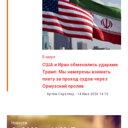
В мире
США и Иран обменялись ударами.
Трамп: Мы намерены взимать
плату за проход судов через
Ормузский пролив
Артём Сэрэтяну
-
14 Июл 2026
14:10
Новости