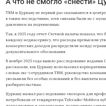
А что не смогло «снести» Ц
TRM и Цуркану не первый раз оказываются в центр
к таким последствиям, хотя связаны были не с музы
давлением на подчиненных.
Так, в 2025 году отчет Счетной палаты показал, чт
каждому медиасервису, что расходы превысили утве
коммерческих доходов распределяли между ограни
документального обоснования.
В ноябре 2025 года вышло расследование издания 
рассказали, как Цуркану использовал корпоративны
словам экс-сотрудников TRM, руководство компани
увольняли без особых оснований и без выплаты ко
разбирательствам.
Цуркану назвал расследование «позором для проф
потребовали от гендиректора Teleradio-Moldova п
журналистики и организации, подписавшие заявлен