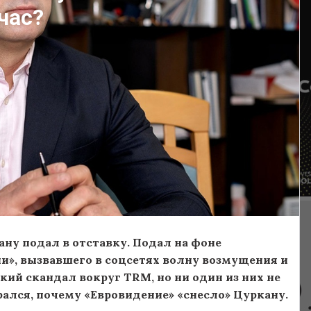
час?
ану подал в отставку. Подал на фоне
и», вызвавшего
в соцсетях
волну возмущения и
кий скандал вокруг TRM, но ни один из них не
ался, почему «Евровидение» «снесло» Цуркану.