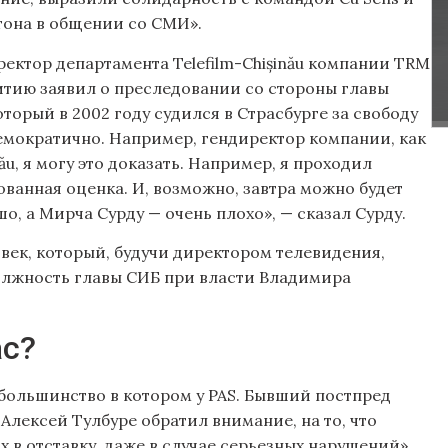
тона в общении со СМИ».
ректор департамента Telefilm-Chișinău компании TRM
витию заявил о преследовании со стороны главы
оторый в 2002 году судился в Страсбурге за свободу
демократично. Например, гендиректор компании, как
nău, я могу это доказать. Например, я проходил
ованная оценка. И, возможно, завтра можно будет
шо, а Мирча Сурду — очень плохо», — сказал Сурду.
ловек, который, будучи директором телевидения,
олжность главы СИБ при власти Владимира
ас?
 большинство в котором у PAS. Бывший постпред
лексей Тулбуре обратил внимание, на то, что
х в отставку, даже в случае серьезных нарушений».