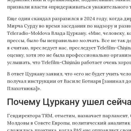
призвали власти «придерживаться уважительного 
Еще один скандал разразился в 2024 году, когда ди
Мирча Сурду во время заседания по надзору и раз
Teleradio-Moldova Влада Цуркану. «Мне, человеку, к
прессы, было бы неправильно молчать. Все не так 
я считаю, преследует нас, преследует Telefilm-Chiși
оценку, хотя это не была профессионально организ
услышать, что Telefilm-Chișinău работает очень хоро
В ответ Цуркану заявил, что «его не будет учить че
получал инструкции от Василе Ботнаря [занимал д
Плахотнюка]».
Почему Цуркану ушел сейч
Гендиректора TRM, отметим, назначает парламент,
Молдовы в Совете Европы, политический аналитик А
сложилась практика, когда PAS «не отправляет свои