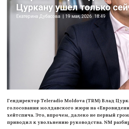
Цуркану ушел только сей
Екатерина Дубасова
|
19 мая, 2026
18:49
Гендиректор Teleradio Moldova (TRM) Влад Цурк
голосования молдавского жюри на «Евровидени
хейтспича. Это, впрочем, далеко не первый гром
приводил к увольнению руководства. NM разбир