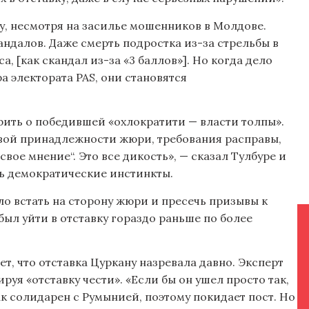
у, несмотря на засилье мошенников в Молдове.
андалов. Даже смерть подростка из-за стрельбы в
а, [как скандал из-за «3 баллов»]. Но когда дело
а электората PAS, они становятся
рить о победившей «охлократити — власти толпы».
овой принадлежности жюри, требования расправы,
свое мнение“. Это все дикость», — сказал Тулбуре и
ь демократические инстинкты.
ло встать на сторону жюри и пресечь призывы к
был уйти в отставку гораздо раньше по более
, что отставка Цуркану назревала давно. Эксперт
руя «отставку чести». «Если бы он ушел просто так,
ак солидарен с Румынией, поэтому покидает пост. Но