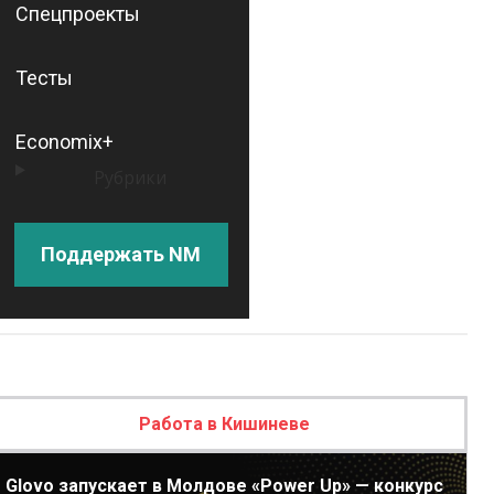
Спецпроекты
Тесты
Economix+
Рубрики
Поддержать NM
Работа в Кишиневе
Glovo запускает в Молдове «Power Up» — конкурс