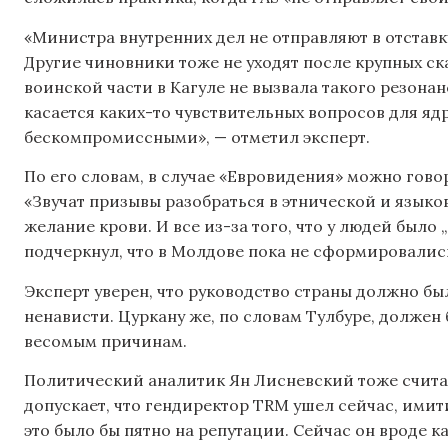
«Министра внутренних дел не отправляют в отставк
Другие чиновники тоже не уходят после крупных ск
воинской части в Кагуле не вызвала такого резонанс
касается каких-то чувствительных вопросов для ядр
бескомпромиссными», — отметил эксперт.
По его словам, в случае «Евровидения» можно гово
«Звучат призывы разобраться в этнической и язык
желание крови. И все из-за того, что у людей было „
подчеркнул, что в Молдове пока не сформировалис
Эксперт уверен, что руководство страны должно бы
ненависти. Цуркану же, по словам Тулбуре, должен 
весомым причинам.
Политический аналитик Ян Лисневский тоже считает
допускает, что гендиректор TRM ушел сейчас, имити
это было бы пятно на репутации. Сейчас он вроде к