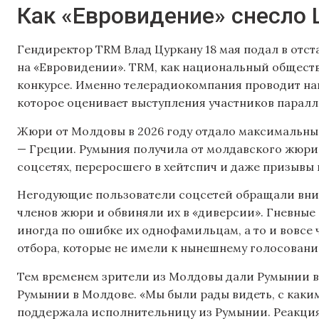
Как «Евровидение» снесло 
Гендиректор TRM Влад Цуркану 18 мая подал в отс
на «Евровидении». TRM, как национальный обществ
конкурсе. Именно телерадиокомпания проводит н
которое оценивает выступления участников паралл
Жюри от Молдовы в 2026 году отдало максимальные
— Греции. Румыния получила от молдавского жюри 3
соцсетях, переросшего в хейтспич и даже призывы 
Негодующие пользователи соцсетей обращали вни
членов жюри и обвиняли их в «диверсии». Гневные
иногда по ошибке их однофамильцам, а то и вовсе
отбора, которые не имели к нынешнему голосован
Тем временем зрители из Молдовы дали Румынии в
Румынии в Молдове. «Мы были рады видеть, с каки
поддержала исполнительницу из Румынии. Реакция 