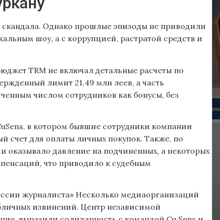
уркану
е скандала. Однако прошлые эпизоды не приводили
кальным шоу, а с коррупцией, растратой средств и
о бюджет TRM не включал детальные расчеты по
ржденный лимит 21,49 млн леев, а часть
ченным числом сотрудников как бонусы, без
CuSens, в котором бывшие сотрудники компании
й счет для оплаты личных покупок. Также, по
и оказывало давление на подчиненных, а некоторых
мпенсаций, что приводило к судебным
ессии журналиста» Несколько медиаорганизаций
убличных извинений. Центр независимой
ие, выразили солидарность с командой Cu Sens и