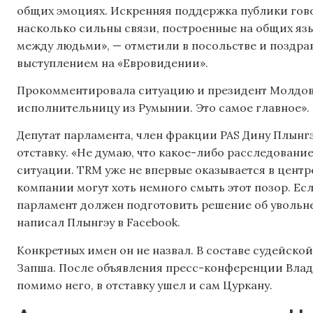
общих эмоциях. Искренняя поддержка публики гово
насколько сильны связи, построенные на общих язы
между людьми», — отметили в посольстве и поздрав
выступлением на «Евровидении».
Прокомментировала ситуацию и президент Молдов
исполнительницу из Румынии. Это самое главное».
Депутат парламента, член фракции PAS Дину Плынгэ
отставку. «Не думаю, что какое-либо расследовани
ситуации. TRM уже не впервые оказывается в центр
компании могут хоть немного смыть этот позор. Есл
парламент должен подготовить решение об увольн
написал Плынгэу в Facebook.
Конкретных имен он не назвал. В составе судейско
Запша. После объявления пресс-конференции Влад
помимо него, в отставку ушел и сам Цуркану.