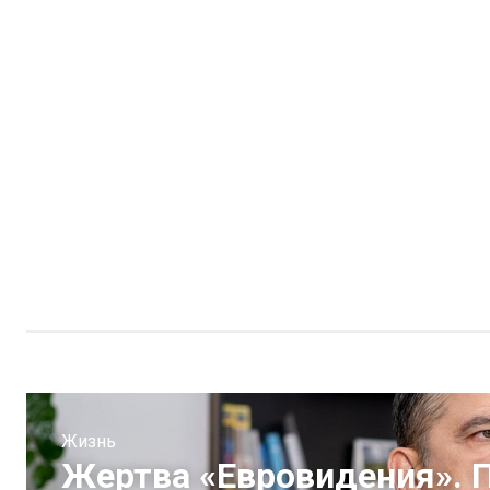
Жизнь
Жертва «Евровидения». 