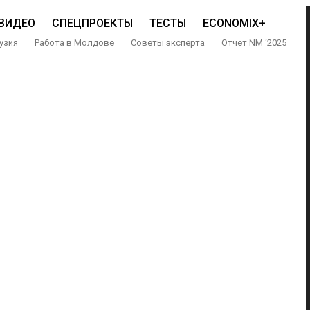
ВИДЕО
СПЕЦПРОЕКТЫ
ТЕСТЫ
ECONOMIX+
узия
Работа в Молдове
Советы эксперта
Отчет NM ‘2025