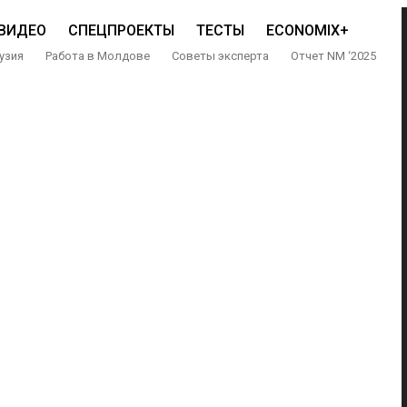
ВИДЕО
СПЕЦПРОЕКТЫ
ТЕСТЫ
ECONOMIX+
узия
Работа в Молдове
Советы эксперта
Отчет NM ‘2025