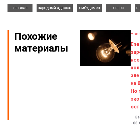
,
,
,
,
главная
народный адвокат
омбудсмен
опрос
п
Похожие
Нов
Ene
материалы
зар
нео
кол
эле
на 
Но 
эко
ост
Ве
-
08 