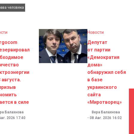
рава человека
ости
Новости
rgocom
Депутат
езервировал
от партии
бходимое
«Демократия
ичество
дома»
ктроэнергии
обнаружил себя
8 августа.
в базе
призыв
украинского
номить
сайта
ается в силе
«Миротворец»
ра Балахнова
Вера Балахнова
Авг. 2026
17:40
-
08 Авг. 2026
16:02