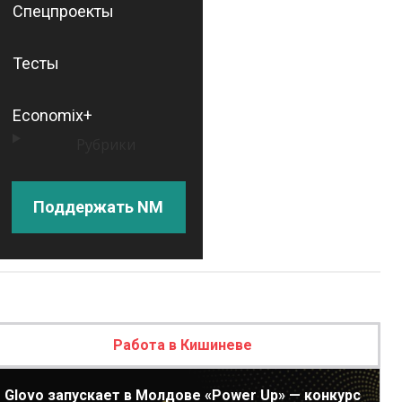
Спецпроекты
Тесты
Economix+
Рубрики
Поддержать NM
Работа в Кишиневе
Glovo запускает в Молдове «Power Up» — конкурс