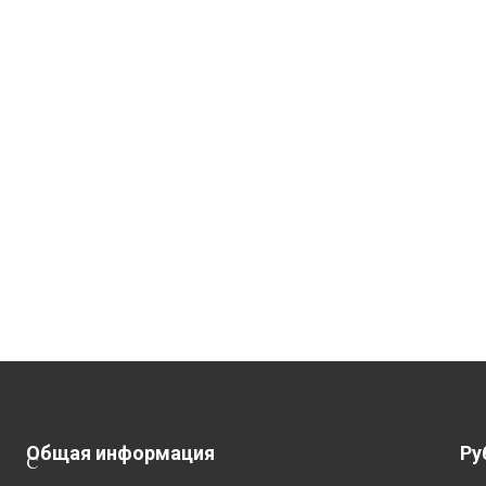
Общая информация
Ру
С