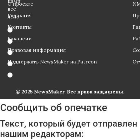
нами
О проекте
NM
все
Редакция
Пр
ясно
Контакты
Га
Вакансии
Ра
Правовая информация
Со
Поддержать NewsMaker на Patreon
От
© 2025 NewsMaker. Все права защищены.
Сообщить об опечатке
Текст, который будет отправлен
нашим редакторам: