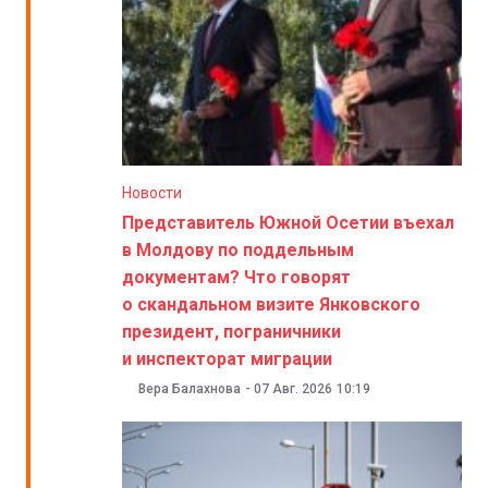
Новости
Представитель Южной Осетии въехал
в Молдову по поддельным
документам? Что говорят
о скандальном визите Янковского
президент, пограничники
и инспекторат миграции
Вера Балахнова
-
07 Авг. 2026
10:19