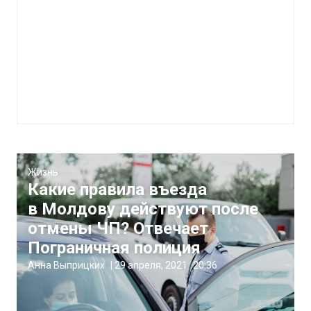
Жизнь
Какие правила въезда
в Молдову действуют после
отмены ЧП? Отвечает
Пограничная полиция
Анна Выприцких
|
29 апреля, 2021
20:36