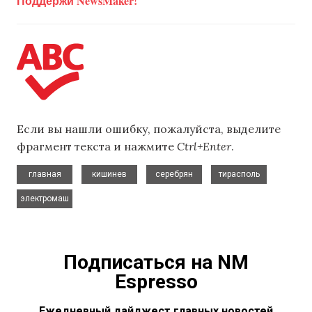
Поддержи NewsMaker!
Если вы нашли ошибку, пожалуйста, выделите
фрагмент текста и нажмите
Ctrl+Enter
.
,
,
,
,
главная
кишинев
серебрян
тирасполь
электромаш
Подписаться на NM
Espresso
Ежедневный дайджест главных новостей