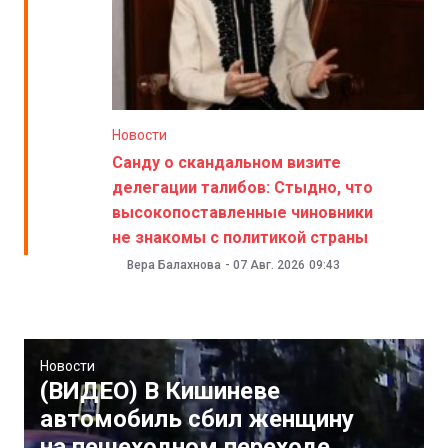
Новости
Санду о скандальном визите
делегации талибов: Стыдно, что
высокопоставленные чиновники
не знакомы с политикой страны
Вера Балахнова
-
07 Авг. 2026
09:43
Новости
(ВИДЕО) В Кишиневе
автомобиль сбил женщину
на пешеходном переходе