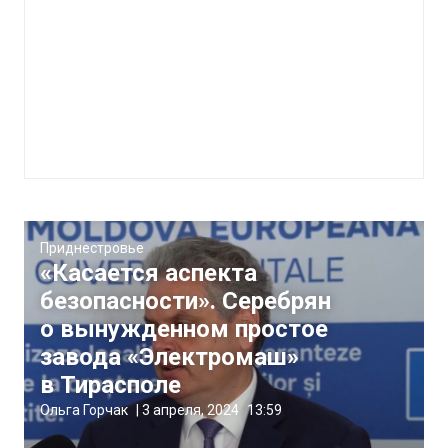
Приднестровье
«Касается аспекта
безопасности». Серебрян
о вынужденном простое
завода «Электромаш»
в Тирасполе
Ольга Горчак
|
3 апреля, 2024
13:59