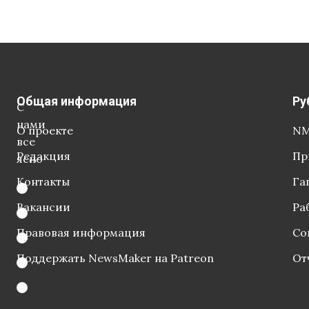
Общая информация
Ру
С
нами
О проекте
NM
все
Редакция
Пр
ясно
Контакты
Га
Вакансии
Ра
Правовая информация
Со
Поддержать NewsMaker на Patreon
От