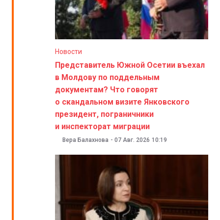
Новости
Представитель Южной Осетии въехал
в Молдову по поддельным
документам? Что говорят
о скандальном визите Янковского
президент, пограничники
и инспекторат миграции
Вера Балахнова
-
07 Авг. 2026
10:19