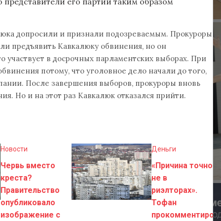
о представители его партии таким образом
алюка допросили и признали подозреваемым. Прокуроры
ли предъявить Кавкалюку обвинения, но он
что участвует в досрочных парламентских выборах. При
бвинения потому, что уголовное дело начали до того,
пании. После завершения выборов, прокуроры вновь
я. Но и на этот раз Кавкалюк отказался прийти.
Новости
Деньги
Червь вместо
«Причина точно
креста?
не в
Правительство
риэлторах».
опубликовало
Тофан
изображение с
прокомментиров