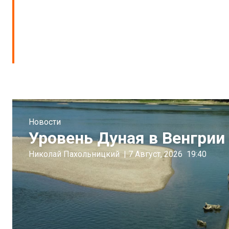
Новости
Уровень Дуная в Венгрии 
Николай Пахольницкий
|
7 Август, 2026
19:40