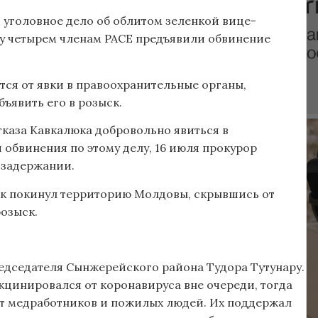
 уголовное дело об облитом зеленкой вице-
лу четырем членам PACE предъявили обвинение
ется от явки в правоохранительные органы,
ъявить его в розыск.
тказа Кавкалюка добровольно явиться в
обвинения по этому делу, 16 июля прокурор
 задержании.
к покинул территорию Молдовы, скрывшись от
озыск.
едседателя Сынжерейского района Тудора Тутунару.
кцинировался от коронавируса вне очереди, тогда
уют медработников и пожилых людей. Их поддержал