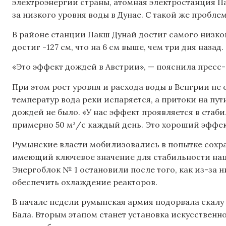
электроэнергии страны, атомная электростанция П
за низкого уровня воды в Дунае. С такой же пробле
В районе станции Пакш Дунай достиг самого низкого
достиг -127 см, что на 6 см выше, чем три дня назад.
«Это эффект дождей в Австрии», — пояснила пресс
При этом рост уровня и расхода воды в Венгрии не
температур вода реки испаряется, а притоки на пу
дождей не было. «У нас эффект проявляется в стаби
примерно 50 м³/с каждый день. Это хороший эффек
Румынские власти мобилизовались в попытке сохра
имеющий ключевое значение для стабильности на
Энергоблок № 1 остановили после того, как из-за 
обеспечить охлаждение реакторов.
В начале недели румынская армия подорвала скалу 
Бала. Вторым этапом станет установка искусственн