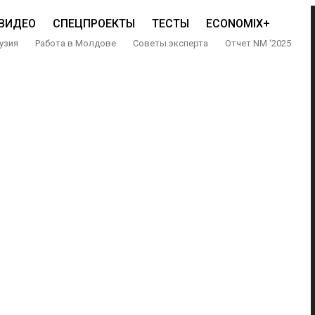
ВИДЕО
СПЕЦПРОЕКТЫ
ТЕСТЫ
ECONOMIX+
узия
Работа в Молдове
Советы эксперта
Отчет NM ‘2025