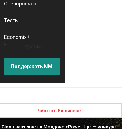
Спецпроекты
Тесты
Economix+
Рубрики
Поддержать NM
Работа в Кишиневе
Glovo запускает в Молдове «Power Up» — конкурс