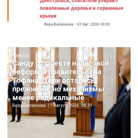
Днестровск, спасатели убирают
поваленные деревья и сорванные
крыши
Вера Балахнова
-
07 Авг. 2026
09:03
Новости
Санду о проекте налоговой
реформы правительства
Тофана: Цели остались
прежними, но механизмы
менее радикальные
Вера Балахнова
|
7 Август, 2026
08:39