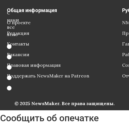
Общая информация
Ру
С
нами
О проекте
NM
все
Редакция
Пр
ясно
Контакты
Га
Вакансии
Ра
Правовая информация
Со
Поддержать NewsMaker на Patreon
От
© 2025 NewsMaker. Все права защищены.
Сообщить об опечатке