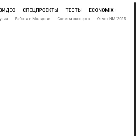
ВИДЕО
СПЕЦПРОЕКТЫ
ТЕСТЫ
ECONOMIX+
узия
Работа в Молдове
Советы эксперта
Отчет NM ‘2025