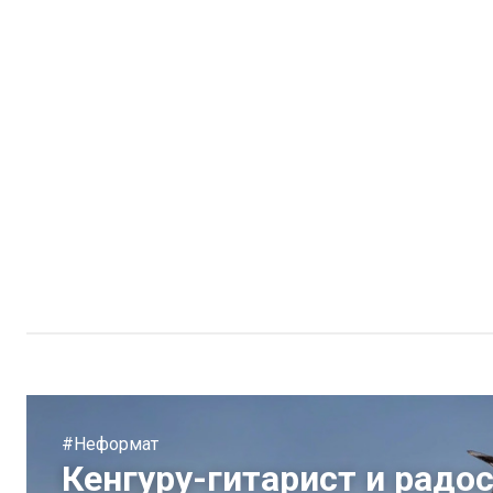
#Неформат
Кенгуру-гитарист и радос