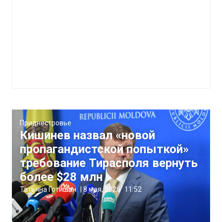
Приднестровье
Кишинев назвал «новой
пропагандистской попыткой»
требование Тирасполя вернуть
более $28 млн
Татьяна Готишан
|
8 мая, 2026
11:52