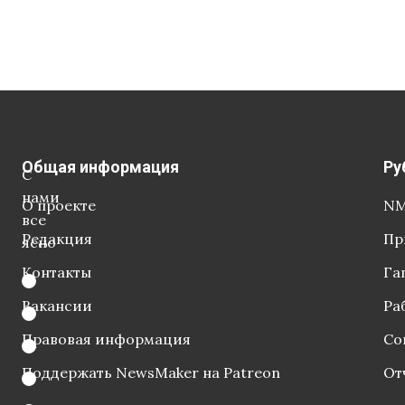
Общая информация
Ру
С
нами
О проекте
NM
все
Редакция
Пр
ясно
Контакты
Га
Вакансии
Ра
Правовая информация
Со
Поддержать NewsMaker на Patreon
От