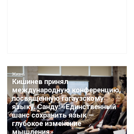
Жизнь
Кишинев принял
международную конференцию,
посвященную гагаузскому
языку. Санду: «Единственный
шанс сохранить язык —
глубокое изменение
мышления»