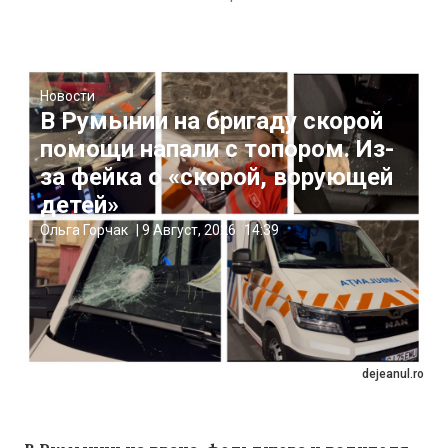
Новости
В Румынии на бригаду скорой
помощи напали с топором. Из-
за фейка о «скорой, ворующей
детей»
Ольга Горчак
|
9 Август, 2026
14:39
dejeanul.ro