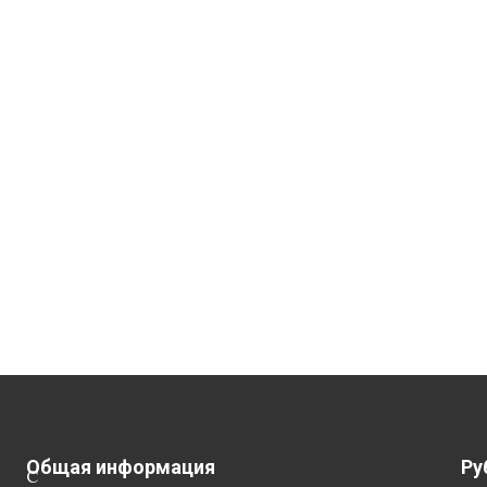
Общая информация
Ру
С