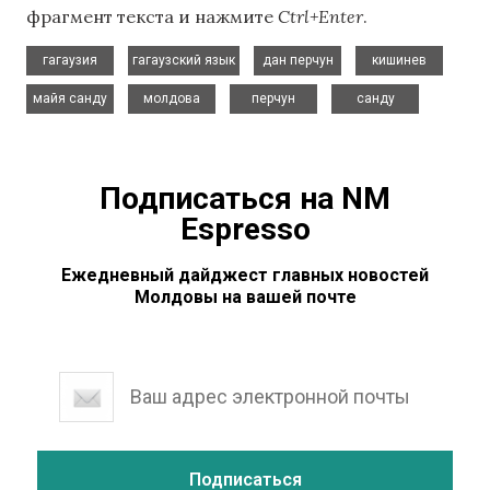
фрагмент текста и нажмите
Ctrl+Enter
.
,
,
,
,
гагаузия
гагаузский язык
дан перчун
кишинев
,
,
,
майя санду
молдова
перчун
санду
Подписаться на NM
Espresso
Ежедневный дайджест главных новостей
Молдовы на вашей почте