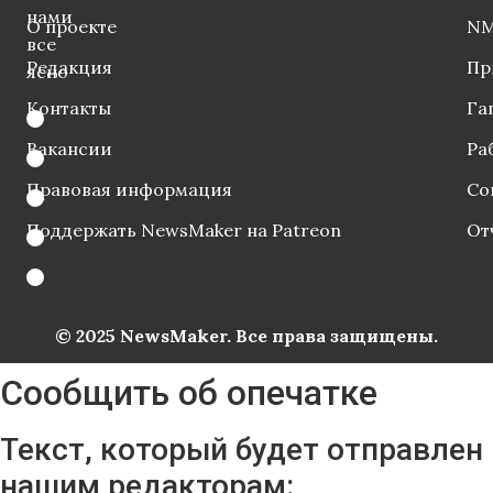
нами
О проекте
NM
все
Редакция
Пр
ясно
Контакты
Га
Вакансии
Ра
Правовая информация
Со
Поддержать NewsMaker на Patreon
От
© 2025 NewsMaker. Все права защищены.
Сообщить об опечатке
Текст, который будет отправлен
нашим редакторам: