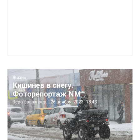
Жизнь
Кишинев в снегу.
Фоторепортаж NM
Вера Балахнова
|
26 ноября, 2023
18:43