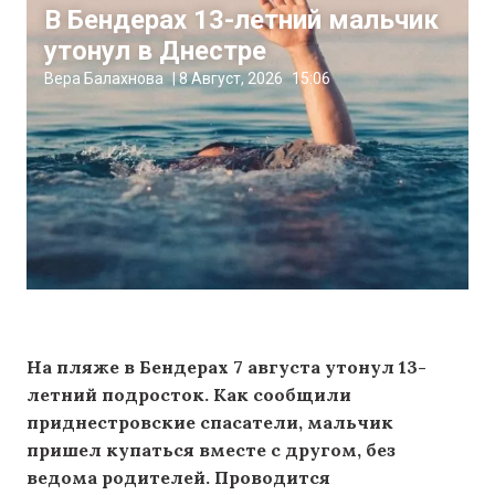
В Бендерах 13-летний мальчик
утонул в Днестре
Вера Балахнова
|
8 Август, 2026
15:06
На пляже в Бендерах 7 августа утонул 13-
летний подросток. Как сообщили
приднестровские спасатели, мальчик
пришел купаться вместе с другом, без
ведома родителей. Проводится