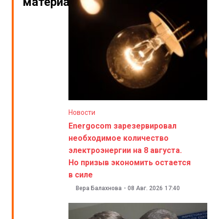
материалы
Новости
Energocom зарезервировал
необходимое количество
электроэнергии на 8 августа.
Но призыв экономить остается
в силе
Вера Балахнова
-
08 Авг. 2026
17:40