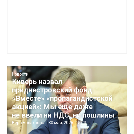
Новости
Киверь назвал
приднестровский фонд
«Вместе» «пропагандистской
акцией»: Мы еще даже
не ввели ни НДС, ни пошлины
Вера Балахнова
|
30 мая, 2026
15:23