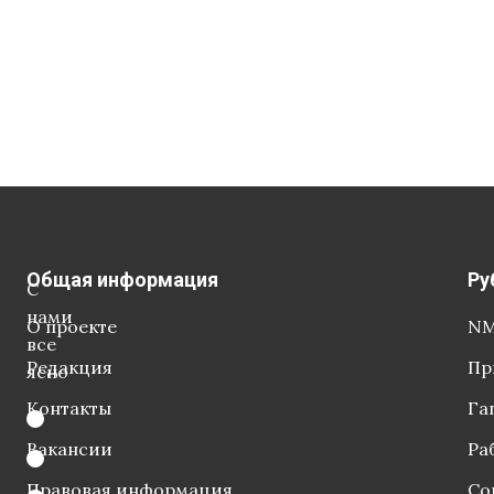
Общая информация
Ру
С
нами
О проекте
NM
все
Редакция
Пр
ясно
Контакты
Га
Вакансии
Ра
Правовая информация
Со