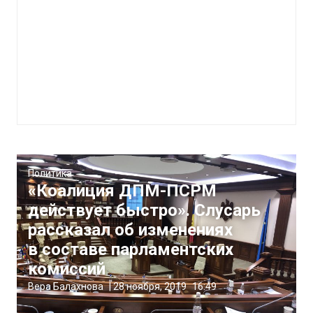
Политика
«Коалиция ДПМ-ПСРМ
действует быстро». Слусарь
рассказал об изменениях
в составе парламентских
комиссий
Вера Балахнова
|
28 ноября, 2019
16:49