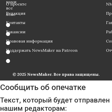
нами
О проекте
NM
все
Редакция
Пр
ясно
Контакты
Га
Вакансии
Ра
Правовая информация
Со
Поддержать NewsMaker на Patreon
От
© 2025 NewsMaker. Все права защищены.
Сообщить об опечатке
Текст, который будет отправлен
нашим редакторам: