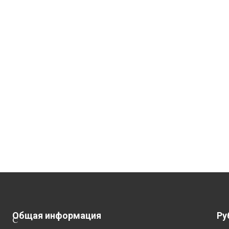
Общая информация
Ру
С