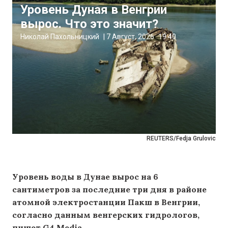
Уровень Дуная в Венгрии
вырос. Что это значит?
Николай Пахольницкий
|
7 Август, 2026
19:40
REUTERS/Fedja Grulovic
Уровень воды в Дунае вырос на 6
сантиметров за последние три дня в районе
атомной электростанции Пакш в Венгрии,
согласно данным венгерских гидрологов,
пишет G4 Media.