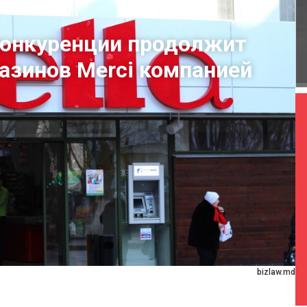
конкуренции продолжит
газинов Merci компанией
bizlaw.md