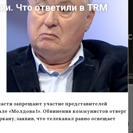
ии. Что ответили в TRM
ласти запрещают участие представителей
але «Молдова 1». Обвинения коммунистов отверг
ркану, заявив, что телеканал равно освещает