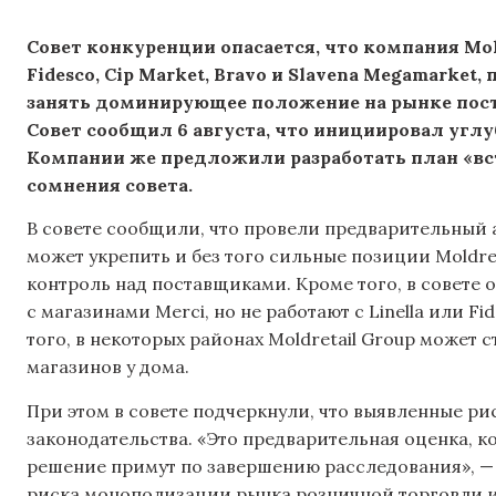
Совет конкуренции опасается, что компания Mol
Fidesco, Cip Market, Bravo и Slavena Megamarket
занять доминирующее положение на рынке пост
Совет сообщил 6 августа, что инициировал углу
Компании же предложили разработать план «вст
сомнения совета.
В совете сообщили, что провели предварительный 
может укрепить и без того сильные позиции Moldre
контроль над поставщиками. Кроме того, в совете 
с магазинами Merci, но не работают с Linella или F
того, в некоторых районах Moldretail Group может
магазинов у дома.
При этом в совете подчеркнули, что выявленные р
законодательства. «Это предварительная оценка, ко
решение примут по завершению расследования», — 
риска монополизации рынка розничной торговли 