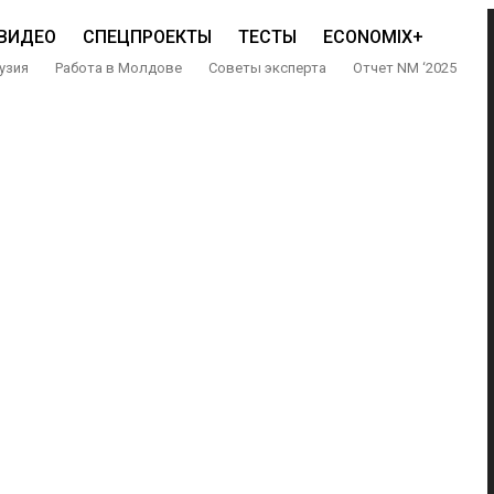
ВИДЕО
СПЕЦПРОЕКТЫ
ТЕСТЫ
ECONOMIX+
узия
Работа в Молдове
Советы эксперта
Отчет NM ‘2025