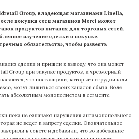
dretail Group, владеющая магазинами Linella,
, после покупки сети магазинов Merci может
авок продуктов питания для торговых сетей.
бленное изучение сделки о покупке.
речных обязательств», чтобы развеять
анализ сделки и пришли к выводу, что она может
tail Group при закупке продуктов, и чрезмерный
опасаются, что поставщики, которые сотрудничали
idesco, могут лишиться своих каналов сбыта. Боле
 стать абсолютным монополистом в сегменте
иски пока не означают нарушения антимонопольного
торая не ведет к запрету сделки. Окончательное
заверили в совете и добавили, что во избежание
и давления на поставщиков компания может