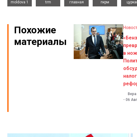
moldova 1
trm
главная
пкрм
цурка
Похожие
Новос
«Бен
материалы
прев
в нож
Поли
обсу
нало
рефо
Вера
-
06 Авг