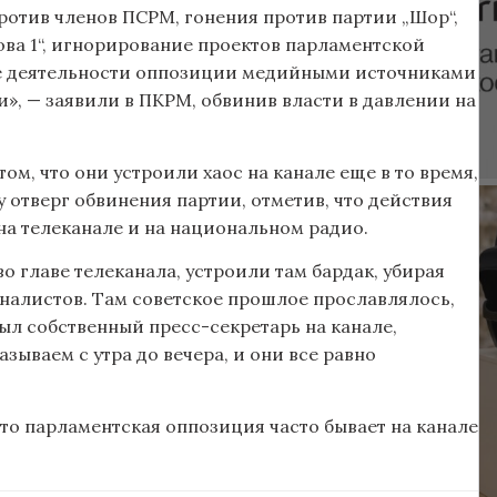
отив членов ПСРМ, гонения против партии „Шор“,
ова 1“, игнорирование проектов парламентской
е деятельности оппозиции медийными источниками
и», — заявили в ПКРМ, обвинив власти в давлении на
м, что они устроили хаос на канале еще в то время,
 отверг обвинения партии, отметив, что действия
на телеканале и на национальном радио.
о главе телеканала, устроили там бардак, убирая
рналистов. Там советское прошлое прославлялось,
ыл собственный пресс-секретарь на канале,
зываем с утра до вечера, и они все равно
что парламентская оппозиция часто бывает на канале