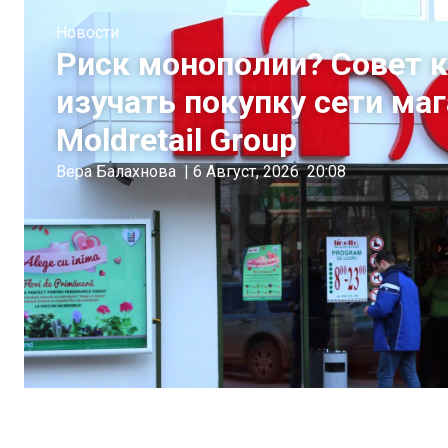
Новости
Риск монополии? Совет 
изучать покупку сети ма
Moldretail Group
Вера Балахнова
|
6 Август, 2026
20:08