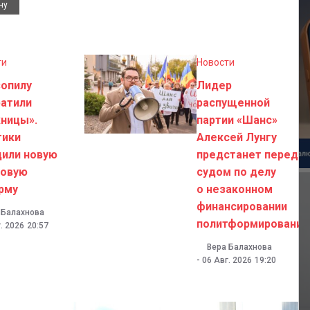
ну
ти
Новости
зопилу
Лидер
ратили
распущенной
ницы».
партии «Шанс»
тики
Алексей Лунгу
дили новую
предстанет перед
говую
судом по делу
рму
о незаконном
финансировании
 Балахнова
политформирований
. 2026
20:57
Вера Балахнова
-
06 Авг. 2026
19:20