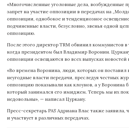
«Многочисленные уголовные дела, возбужденные пр
запрет на участие оппозиции в передачах на „Молд
оппозиции, однобокое и тенденциозное освещени
подчиненные власти, безусловно, звенья одной цеп
оппозицию.
После этого директор TRM обвинил коммунистов в то
когда президентом был Владимир Воронин. Цуркану
оппозиции освещаются во всех выпусках новостей 
«Во времена Воронина, люди, которых он поставил в
неугодные власти передачи, преследуя честных жу
оппозицию показывали как клоунов, а у Воронина б
который занимался его имиджем. Теперь мы их пока
недовольны», — написал Цуркану.
Пресс-секретарь PAS Адриана Влас также заявила, 
и участвует в различных передачах.