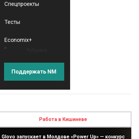
Спецпроекты
Тесты
Economix+
Рубрики
Поддержать NM
Работа в Кишиневе
Glovo запускает в Молдове «Power Up» — конкурс