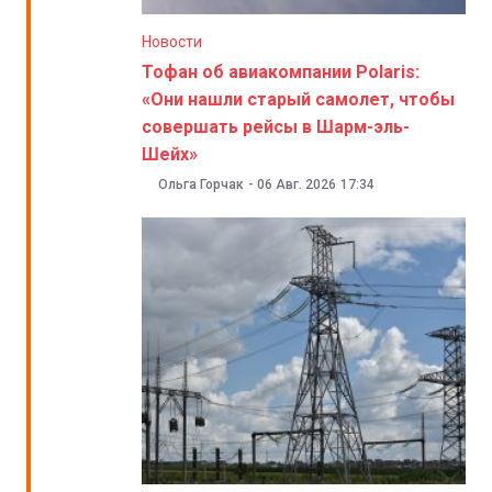
Новости
Тофан об авиакомпании Polaris:
«Они нашли старый самолет, чтобы
совершать рейсы в Шарм-эль-
Шейх»
Ольга Горчак
-
06 Авг. 2026
17:34