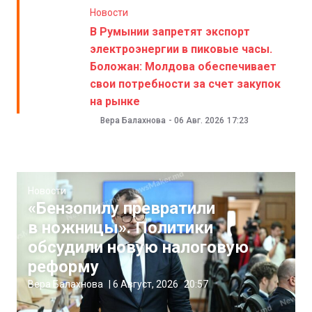
Новости
В Румынии запретят экспорт
электроэнергии в пиковые часы.
Боложан: Молдова обеспечивает
свои потребности за счет закупок
на рынке
Вера Балахнова
-
06 Авг. 2026
17:23
Новости
«Бензопилу превратили
в ножницы». Политики
обсудили новую налоговую
реформу
Вера Балахнова
|
6 Август, 2026
20:57