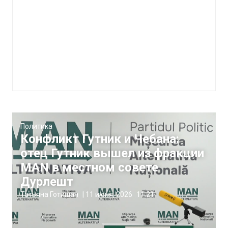
Политика
Конфликт Гутник и Чебана:
отец Гутник вышел из фракции
MAN в местном совете
Дурлешт
Татьяна Готишан
|
11 июня, 2026
11:21