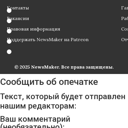
Контакты
Га
Вакансии
Ра
Правовая информация
Со
Поддержать NewsMaker на Patreon
От
© 2025 NewsMaker. Все права защищены.
Сообщить об опечатке
Текст, который будет отправлен
нашим редакторам:
Ваш комментарий
(необязательно):