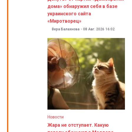
дома» обнаружил себя в базе
украинского сайта
«Миротворец»
Вера Балахнова
-
08 Авг. 2026
16:02
Новости
Жара не отступает. Какую