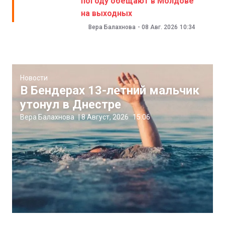
погоду обещают в Молдове
на выходных
Вера Балахнова
-
08 Авг. 2026
10:34
Новости
В Бендерах 13-летний мальчик
утонул в Днестре
Вера Балахнова
|
8 Август, 2026
15:06