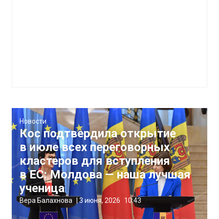
Новости
Кос подтвердила открытие
в июле всех переговорных
кластеров для вступления
в ЕС: Молдова — наша лучшая
ученица
Вера Балахнова
|
3 июня, 2026
10:43