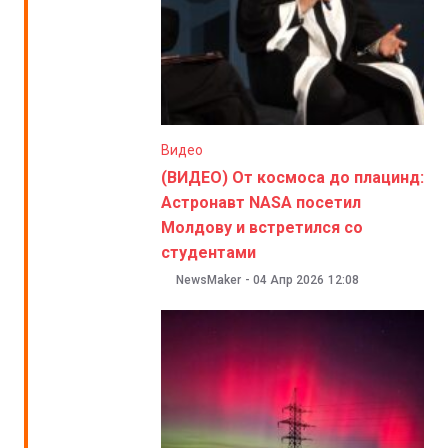
Видео
(ВИДЕО) От космоса до плацинд:
Астронавт NASA посетил
Молдову и встретился со
студентами
NewsMaker
-
04 Апр 2026
12:08