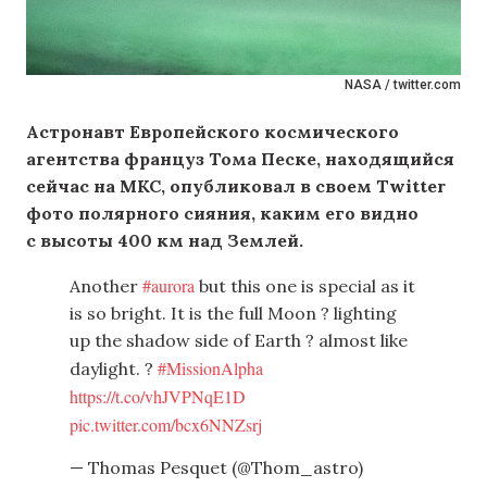
NASA / twitter.com
Астронавт Европейского космического
агентства француз Тома Песке, находящийся
сейчас на МКС, опубликовал в своем Twitter
фото полярного сияния, каким его видно
с высоты 400 км над Землей.
#aurora
Another
but this one is special as it
is so bright. It is the full Moon ? lighting
up the shadow side of Earth ? almost like
#MissionAlpha
daylight. ?
https://t.co/vhJVPNqE1D
pic.twitter.com/bcx6NNZsrj
— Thomas Pesquet (@Thom_astro)