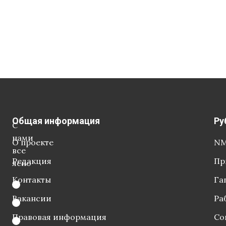
Общая информация
Ру
С
нами
О проекте
NM
все
Редакция
Пр
ясно
Контакты
Га
Вакансии
Ра
Правовая информация
Со