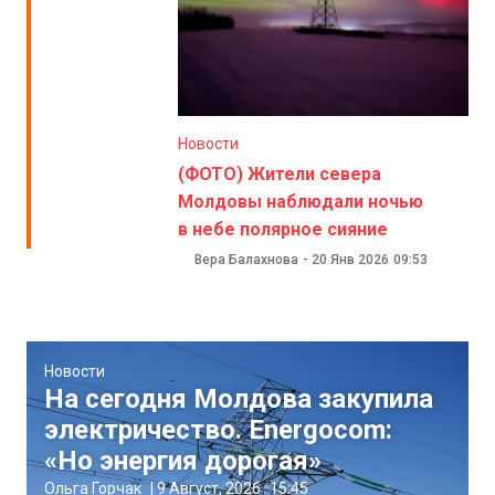
Новости
(ФОТО) Жители севера
Молдовы наблюдали ночью
в небе полярное сияние
Вера Балахнова
-
20 Янв 2026
09:53
Новости
На сегодня Молдова закупила
электричество. Energocom:
«Но энергия дорогая»
Ольга Горчак
|
9 Август, 2026
15:45