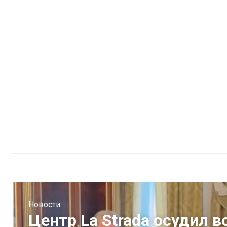
Новости
Центр La Strada осудил 