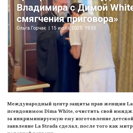
Владимира с Димой White
смягчения приговора»
Ольга Горчак
|
15 июля, 2025
19:53
Международный центр защиты прав женщин La S
псевдонимом Dima White, очистить свой имидж
за инкриминируемую ему изготовление детской
заявление La Strada сделал, после того как ми