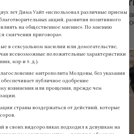
 двух лет Дима Уайт «использовал различные приемы
лаготворительных акций, развития позитивного
повлиять на общественное мнение». По мнению
ься смягчения приговора».
ые в сексуальном насилии или домогательстве,
лучая всевозможные положительные характеристики
к, мэр и т. д.).
 благословение митрополита Молдовы, без указания
о обеспечивает публичное одобрение
рму извинения или прощения, прежде чем
изации.
зации страны воздержаться от действий, которые
соров.
ый в своих видеороликах подходил к девушкам на