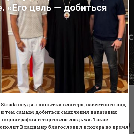
. «Его цель — добиться
trada осудил попытки влогера, известного под
 и тем самым добиться смягчения наказания
 порнографии и торговлю людьми. Такое
трополит Владимир благословил влогера во время