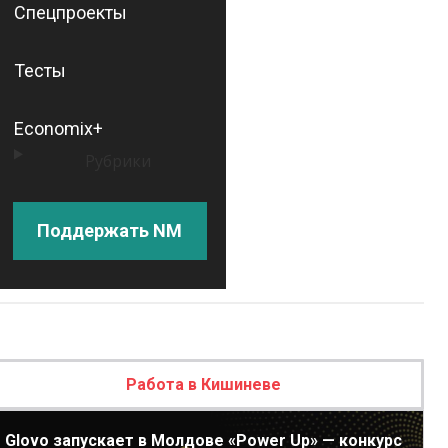
Спецпроекты
Тесты
Economix+
Рубрики
Поддержать NM
Работа в Кишиневе
Glovo запускает в Молдове «Power Up» — конкурс