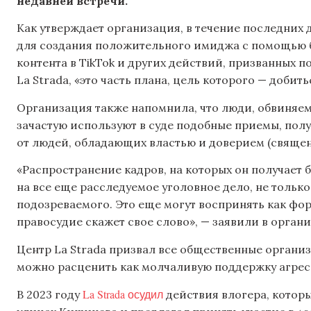
недавней встречи.
Как утверждает организация, в течение последних
для создания положительного имиджа с помощью б
контента в TikTok и других действий, призванных 
La Strada, «это часть плана, цель которого — добит
Организация также напомнила, что люди, обвиняем
зачастую используют в суде подобные приемы, по
от людей, обладающих властью и доверием (священни
«Распространение кадров, на которых он получает
на все еще расследуемое уголовное дело, не тольк
подозреваемого. Это еще могут воспринять как фо
правосудие скажет свое слово», — заявили в орган
Центр La Strada призвал все общественные органи
можно расценить как молчаливую поддержку агрес
La Strada осудил
В 2023 году
действия влогера, котор