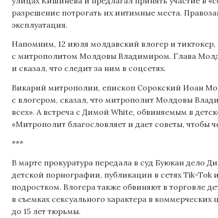
улицах Кишинева и предлагал принять участие в «
разрешение потрогать их интимные места. Правоза
эксплуатация.
Напомним, 12 июля молдавский влогер и тиктокер,
с митрополитом Молдовы Владимиром. Глава Молд
и сказал, что следит за ним в соцсетях.
Викарий митрополии, епископ Сорокский Иоан Мо
с влогером, сказал, что митрополит Молдовы Влад
всех». А встреча с Димой White, обвиняемым в детск
«Митрополит благословляет и дает советы, чтобы ч
***
В марте прокуратура передала в суд Буюкан дело Д
детской порнографии, публикации в сетях Tik-Tok и
подростком. Влогера также обвиняют в торговле дет
в съемках сексуального характера в коммерческих 
до 15 лет тюрьмы.