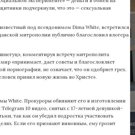
социальном эксперименте» — деньги в обмен на
щитники подчеркнули, что это — сексуальная
 известный под псевдонимом Dima White, встретился
авской митрополии публично благословил влогера
шнегуцэ, комментируя встречу митрополита
имир «принимает, дает советы и благословляет
ой порнографии, не означает, что он одобряет грех.
еловек принял новую жизнь во Христе».
имы White. Прокуроры обвиняют его в изготовлении
 Telegram 10 видео, снятых с 17-летней девушкой-
ьми, так как он убедил подростка участвовать
целях. Если его признают виновным, ему грозит