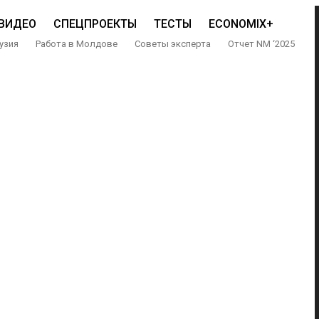
ВИДЕО
СПЕЦПРОЕКТЫ
ТЕСТЫ
ECONOMIX+
узия
Работа в Молдове
Советы эксперта
Отчет NM ‘2025