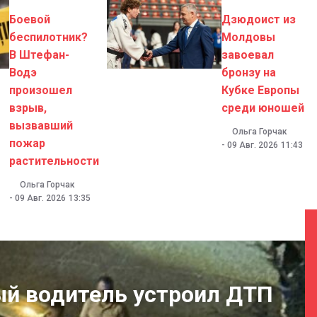
Боевой
Дзюдоист из
беспилотник?
Молдовы
В Штефан-
завоевал
Водэ
бронзу на
произошел
Кубке Европы
взрыв,
среди юношей
вызвавший
Ольга Горчак
пожар
-
09 Авг. 2026
11:43
растительности
Ольга Горчак
-
09 Авг. 2026
13:35
ый водитель устроил ДТП