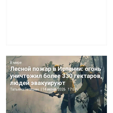
В мире
Лесной пожар в Испании: огонь
уничтожил более 330 гектаров,
людей эвакуируют
Татьяна Готишан
|
14 июня, 2026
17:57