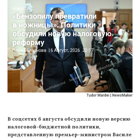
Новости
«Бензопилу превратили
в ножницы». Политики
обсудили новую налоговую
реформу
Вера Балахнова
|
6 Август, 2026
20:57
Tudor Mardei | NewsMaker
В соцсетях 6 августа обсудили новую версию
налоговой-бюджетной политики,
представленную премьер-министром Василе