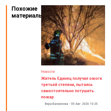
Похожие
материалы
Новости
Житель Единец получил ожоги
третьей степени, пытаясь
самостоятельно потушить
пожар
Вера Балахнова
-
05 Авг. 2026
10:25