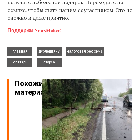
получите небольшой подарок. Переходите по
ссылке, чтобы стать нашим соучастником. Это не
сложно и даже приятно.
Поддержи NewsMaker!
,
,
,
главная
дурлештяну
налоговая реформа
,
спатарь
стурза
Похожие
материалы