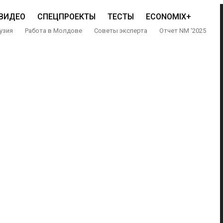
ВИДЕО
СПЕЦПРОЕКТЫ
ТЕСТЫ
ECONOMIX+
узия
Работа в Молдове
Советы эксперта
Отчет NM ‘2025