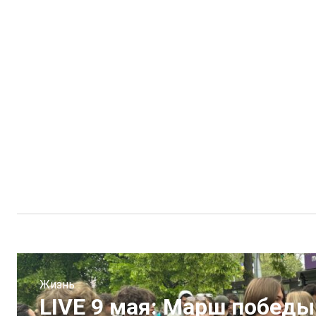
Жизнь
LIVE 9 мая: Марш победы