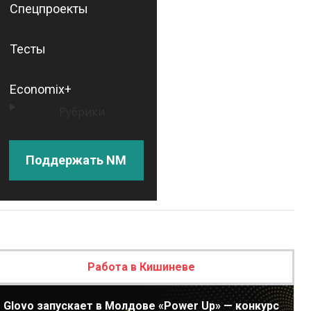
Спецпроекты
Тесты
Economix+
Рубрики
Поддержать NM
Работа в Кишиневе
Glovo запускает в Молдове «Power Up» — конкурс