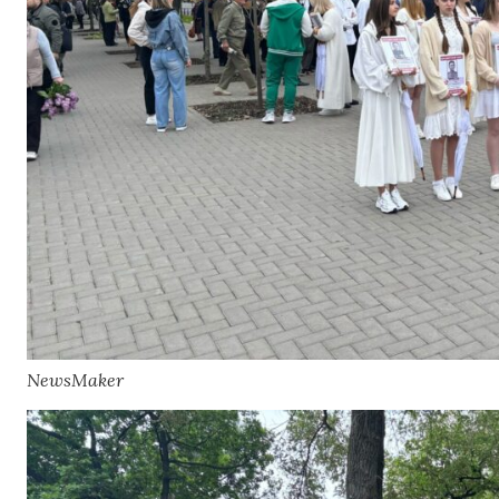
NewsMaker