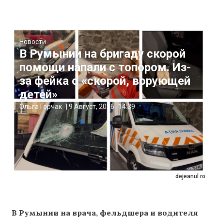
Новости
В Румынии на бригаду скорой
помощи напали с топором. Из-
за фейка о «скорой, ворующей
детей»
Ольга Горчак
|
9 Август, 2026
14:39
dejeanul.ro
В Румынии на врача, фельдшера и водителя