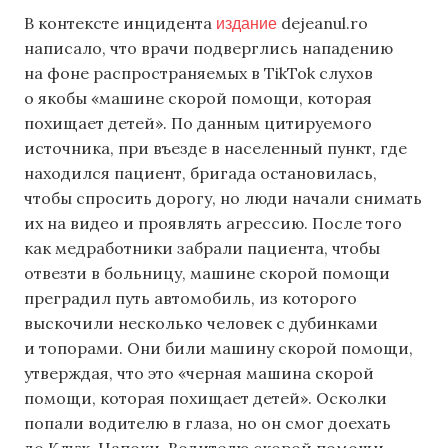
издание
В контексте инцидента
dejeanul.ro
написало, что врачи подверглись нападению
на фоне распространяемых в TikTok слухов
о якобы «машине скорой помощи, которая
похищает детей». По данным цитируемого
источника, при въезде в населенный пункт, где
находился пациент, бригада остановилась,
чтобы спросить дорогу, но люди начали снимать
их на видео и проявлять агрессию. После того
как медработники забрали пациента, чтобы
отвезти в больницу, машине скорой помощи
преградил путь автомобиль, из которого
выскочили несколько человек с дубинками
и топорами. Они били машину скорой помощи,
утверждая, что это «черная машина скорой
помощи, которая похищает детей». Осколки
попали водителю в глаза, но он смог доехать
до Клуж-Напоки. Водителю скорой помощи