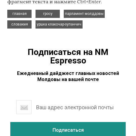
фрагмент текста и нажмите
Ctrl+Enter
.
,
,
,
главная
гросу
парламент молддовы
,
словакия
уршка клакочар-зупанчич
Подписаться на NM
Espresso
Ежедневный дайджест главных новостей
Молдовы на вашей почте