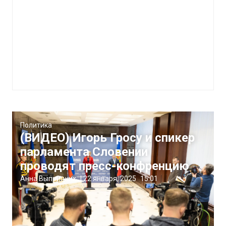
Политика
(ВИДЕО) Игорь Гросу и спикер
парламента Словении
проводят пресс-конфренцию
Анна Выприцких
|
22 января, 2025
15:01