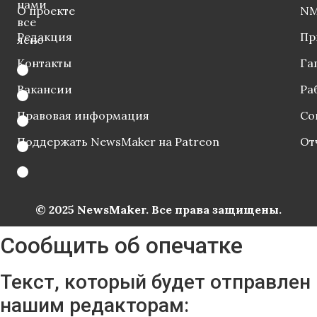
нами
О проекте
NM
все
Редакция
Пр
ясно
Контакты
Га
Вакансии
Ра
Правовая информация
Со
Поддержать NewsMaker на Patreon
От
© 2025 NewsMaker. Все права защищены.
Сообщить об опечатке
Текст, который будет отправлен
нашим редакторам: