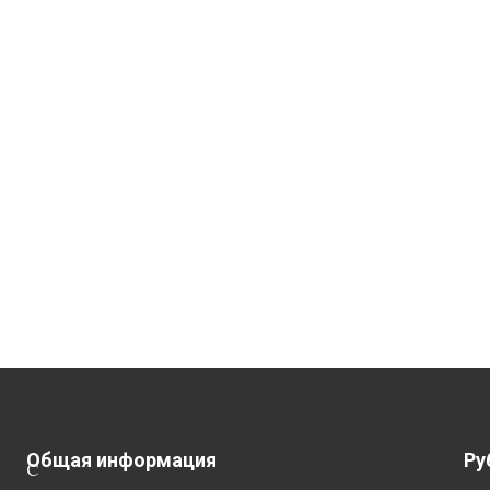
Общая информация
Ру
С