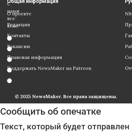
Общая информация
Ру
С
нами
О проекте
NM
все
Редакция
Пр
ясно
Контакты
Га
Вакансии
Ра
Правовая информация
Со
Поддержать NewsMaker на Patreon
От
© 2025 NewsMaker. Все права защищены.
Сообщить об опечатке
Текст, который будет отправлен