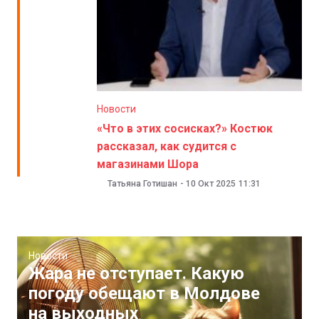
Новости
«Что в этих сосисках?» Костюк
рассказал, как судится с
магазинами Шора
Татьяна Готишан
-
10 Окт 2025
11:31
Новости
Жара не отступает. Какую
погоду обещают в Молдове
на выходных