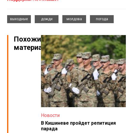
,
,
,
выходные
дожди
молдова
погода
Похожие
материалы
Новости
В Кишиневе пройдет репитиция
парада