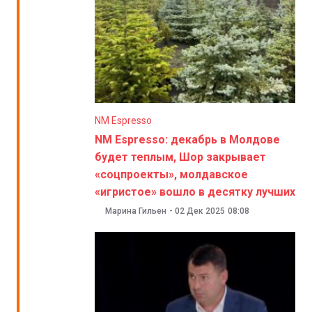
NM Espresso
NM Espresso: декабрь в Молдове
будет теплым, Шор закрывает
«соцпроекты», молдавское
«игристое» вошло в десятку лучших
Марина Гильен
-
02 Дек 2025
08:08