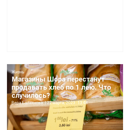
Жизнь
Магазины Шора перестанут
продавать хлеб по 1 лею. Что
случилось?
Вера Балахнова
|
22 марта, 2023
13:48