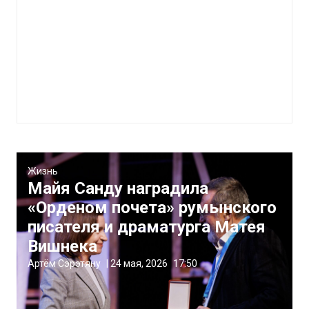
Жизнь
Майя Санду наградила
«Орденом почета» румынского
писателя и драматурга Матея
Вишнека
Артём Сэрэтяну
|
24 мая, 2026
17:50