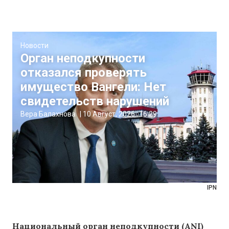
Новости
Орган неподкупности
отказался проверять
имущество Вангели: Нет
свидетельств нарушений
Вера Балахнова
|
10 Август, 2026
16:29
IPN
Национальный орган неподкупности (ANI)