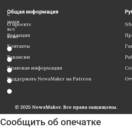
Общая информация
Ру
С
нами
О проекте
NM
все
Редакция
Пр
ясно
Контакты
Га
Вакансии
Ра
Правовая информация
Со
Поддержать NewsMaker на Patreon
От
© 2025 NewsMaker. Все права защищены.
Сообщить об опечатке