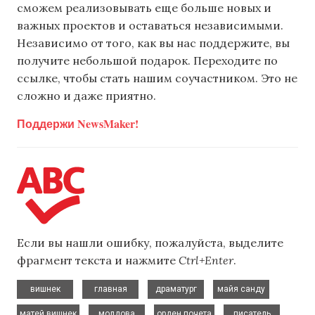
сможем реализовывать еще больше новых и
важных проектов и оставаться независимыми.
Независимо от того, как вы нас поддержите, вы
получите небольшой подарок. Переходите по
ссылке, чтобы стать нашим соучастником. Это не
сложно и даже приятно.
Поддержи NewsMaker!
Если вы нашли ошибку, пожалуйста, выделите
фрагмент текста и нажмите
Ctrl+Enter
.
,
,
,
,
вишнек
главная
драматург
майя санду
,
,
,
,
матей вишнек
молдова
орден почета
писатель