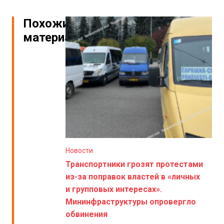
Похожие
материалы
Новости
Транспортники грозят протестами
из-за поправок властей в «личных
и групповых интересах».
Мининфраструктуры опровергло
обвинения