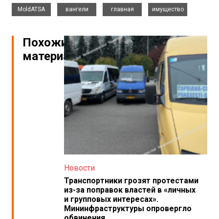
,
,
,
MoldATSA
вангели
главная
имущество
Похожие
материалы
Новости
Транспортники грозят протестами
из-за поправок властей в «личных
и групповых интересах».
Мининфраструктуры опровергло
обвинения