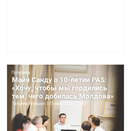
Политика
Майя Санду о 10-летии PAS:
«Хочу, чтобы мы гордились
тем, чего добилась Молдова»
Татьяна Готишан
|
15 мая, 2026
12:42