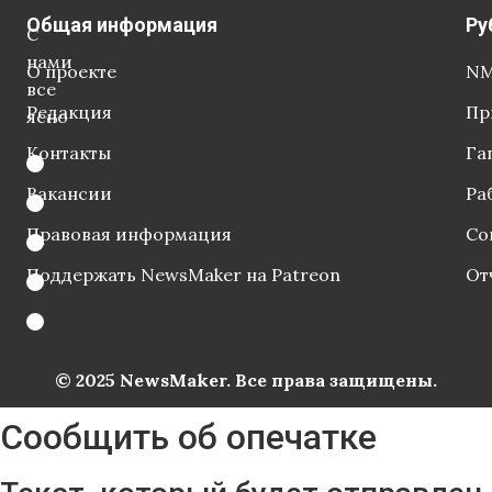
Общая информация
Ру
С
нами
О проекте
NM
все
Редакция
Пр
ясно
Контакты
Га
Вакансии
Ра
Правовая информация
Со
Поддержать NewsMaker на Patreon
От
© 2025 NewsMaker. Все права защищены.
Сообщить об опечатке