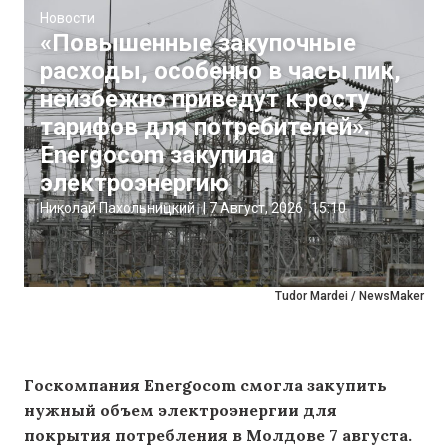
Новости
«Повышенные закупочные
расходы, особенно в часы пик,
неизбежно приведут к росту
тарифов для потребителей».
Energocom закупила
электроэнергию
Николай Пахольницкий
|
7 Август, 2026
15:10
Tudor Mardei / NewsMaker
Госкомпания Energocom смогла закупить
нужный объем электроэнергии для
покрытия потребления в Молдове 7 августа.