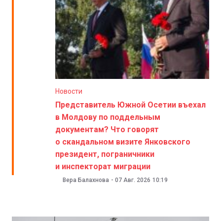
Новости
Представитель Южной Осетии въехал
в Молдову по поддельным
документам? Что говорят
о скандальном визите Янковского
президент, пограничники
и инспекторат миграции
Вера Балахнова
-
07 Авг. 2026
10:19