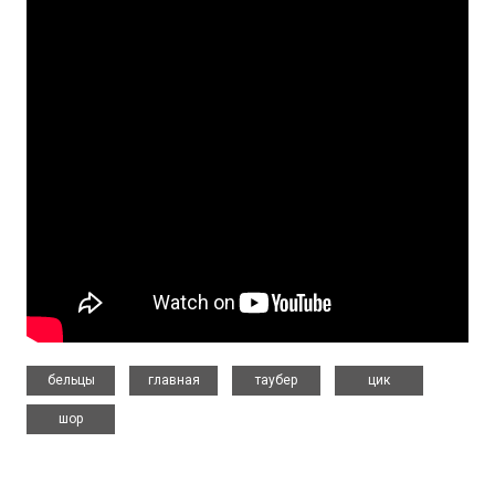
,
,
,
,
бельцы
главная
таубер
цик
шор