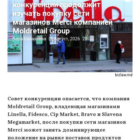
конкуренции продолжит
изучать покупку сети
магазинов Merci компанией
Moldretail Group
Вера Балахнова
|
6 Август, 2026
20:08
bizlaw.md
Совет конкуренции опасается, что компания
Moldretail Group, владеющая магазинами
Linella, Fidesco, Cip Market, Bravo и Slavena
Megamarket, после покупки сети магазинов
Merci может занять доминирующее
положение на рынке поставок продуктов