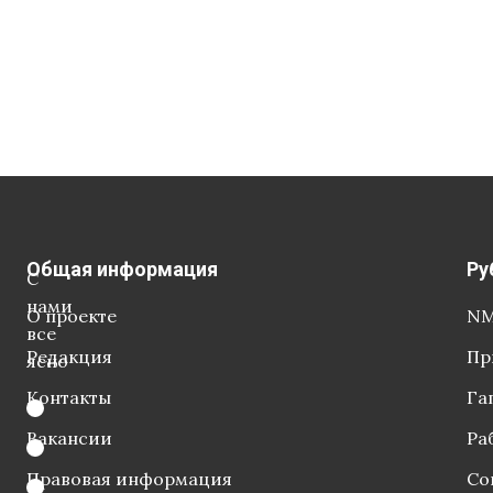
Общая информация
Ру
С
нами
О проекте
NM
все
Редакция
Пр
ясно
Контакты
Га
Вакансии
Ра
Правовая информация
Со