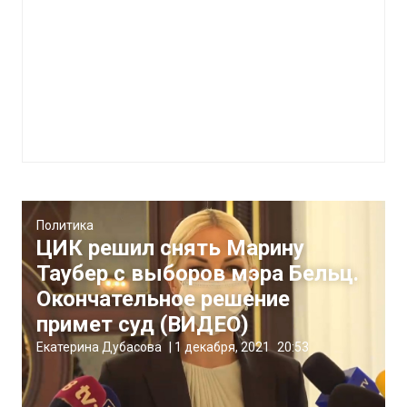
Политика
ЦИК решил снять Марину
Таубер с выборов мэра Бельц.
Окончательное решение
примет суд (ВИДЕО)
Екатерина Дубасова
|
1 декабря, 2021
20:53