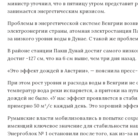
министр уточнил, что в пятницу утром представит 
занимается энергетическим кризисом.
Проблемы в энергетической системе Венгрии возн
электроэнергии страны, атомная электростанция П
за низкого уровня воды в Дунае. С такой же пробле
В районе станции Пакш Дунай достиг самого низкого
достиг -127 см, что на 6 см выше, чем три дня назад.
«Это эффект дождей в Австрии», — пояснила пресс
При этом рост уровня и расхода воды в Венгрии не
температур вода реки испаряется, а притоки на пу
дождей не было. «У нас эффект проявляется в стаби
примерно 50 м³/с каждый день. Это хороший эффек
Румынские власти мобилизовались в попытке сохра
имеющий ключевое значение для стабильности на
Энергоблок № 1 остановили после того, как из-за 