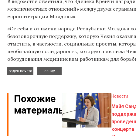
В ведомстве отметили, что Зденека Крейчи наград
межличностных отношений» между двумя странами, 
евроинтеграции Молдовы».
«От себя и от имени народа Республики Молдова хо
безоговорочную поддержку, которую Чехия оказыва
отметить, в частности, социальные проекты, кото
необычайную солидарность, которую проявила Чешс
оборудования медицинским работникам для борьбы 
,
орден почета
санду
Похожие
Новости
Майя Сан
материалы
поддержа
проведен
концерта 