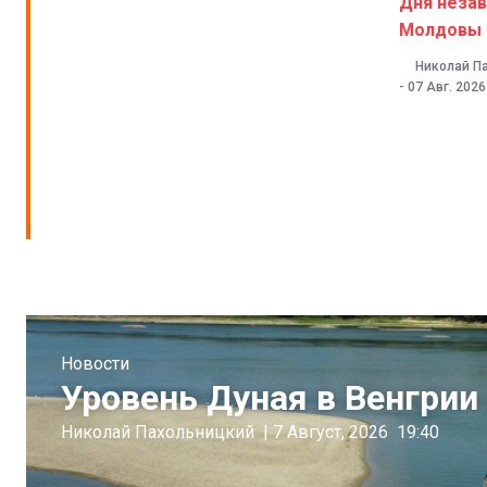
Дня неза
Молдовы
Николай П
-
07 Авг. 2026
Новости
Уровень Дуная в Венгрии 
Николай Пахольницкий
|
7 Август, 2026
19:40