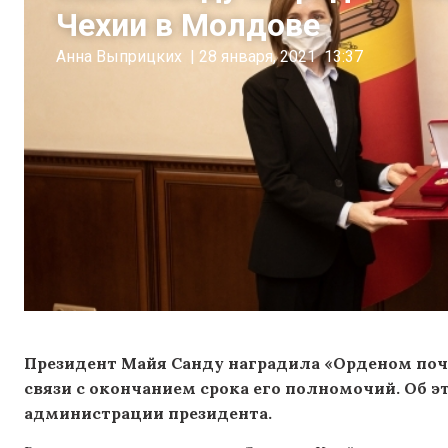
Чехии в Молдове
Анна Выприцких
|
28 января, 2021
13:37
Президент Майя Санду наградила «Орденом поче
связи с окончанием срока его полномочий. Об э
администрации президента.