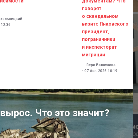
висимости
документам? Что
говорят
о скандальном
ахольницкий
визите Янковского
12:36
президент,
пограничники
и инспекторат
миграции
Вера Балахнова
-
07 Авг. 2026
10:19
вырос. Что это значит?