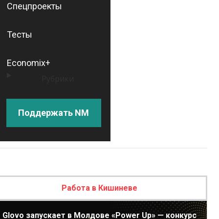
Спецпроекты
Тесты
Economix+
Рубрики
Поддержать NM
Работа в Кишиневе
Glovo запускает в Молдове «Power Up» — конкурс