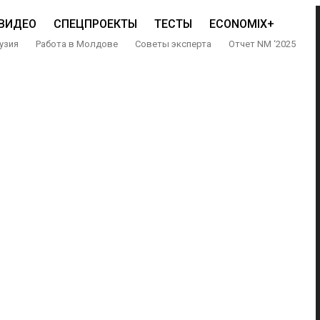
ВИДЕО
СПЕЦПРОЕКТЫ
ТЕСТЫ
ECONOMIX+
узия
Работа в Молдове
Советы эксперта
Отчет NM ‘2025