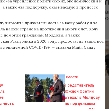
или «за укрепление политических, экономический и
а также «за поддержку, оказываемую в процессе
чу выразить признательность за вашу работу и за
ла нашей стране на протяжении многих лет. Хочу
рые помогли гражданам Молдовы, а также
кая Республика в 2020 году, предоставив защитное
с эпидемией COVID-19», — сказала Майя Санду.
Новости
ду
Представитель
ла
Южной Осетии
ие
въехал в Молдову
в честь
по поддельным