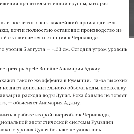
решения правительственной группы, которая
икли после того, как важнейший производитель
акш, почти полностью остановил производство из-
мой сталкивается и станция в Чернаводэ.
 уровня 5 августа — -133 см. Сегодня утром уровень
-секретарь Apele Române Анамария Аджиу.
 окажет такого же эффекта в Румынии. Из-за высоких
ти не дают дополнительного объема воды, поскольку
лизации расхода воды Дуная. Река больше не теряет
т», — объясняет Анамария Аджиу.
нить в работе второй энергоблок Чернаводэ,
циональной энергетической системы Румынии.
низкого уровня Дуная больше не удавалось