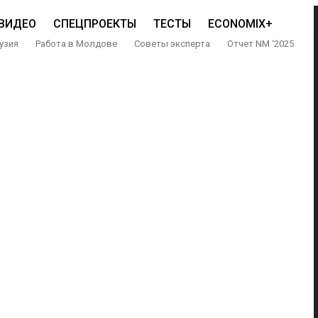
ВИДЕО
СПЕЦПРОЕКТЫ
ТЕСТЫ
ECONOMIX+
узия
Работа в Молдове
Советы эксперта
Отчет NM ‘2025