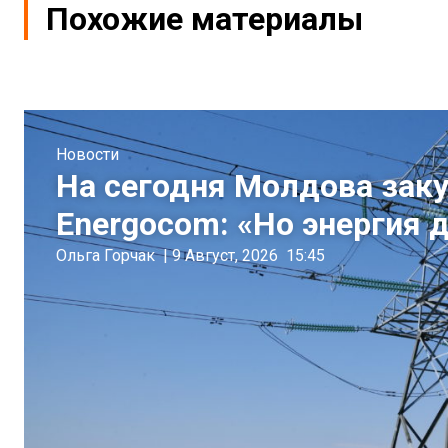
Похожие материалы
Новости
На сегодня Молдова заку
Energocom: «Но энергия 
Ольга Горчак
|
9 Август, 2026
15:45