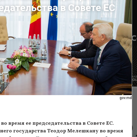
едательства в Совете ЕС
gov.md
 время ее председательства в Совете ЕС.
него государства Теодор Мелешкану во время