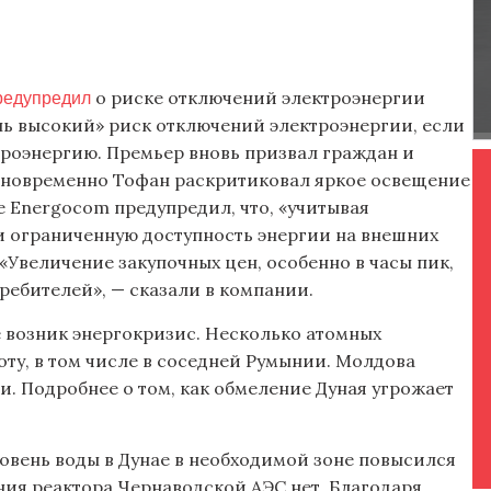
редупредил
о риске отключений электроэнергии
чень высокий» риск отключений электроэнергии, если
роэнергию. Премьер вновь призвал граждан и
Одновременно Тофан раскритиковал яркое освещение
е Energocom предупредил, что, «учитывая
 ограниченную доступность энергии на внешних
«Увеличение закупочных цен, особенно в часы пик,
ебителей», — сказали в компании.
е возник энергокризис. Несколько атомных
ту, в том числе в соседней Румынии. Молдова
. Подробнее о том, как обмеление Дуная угрожает
уровень воды в Дунае в необходимой зоне повысился
ения реактора Чернаводской АЭС нет. Благодаря