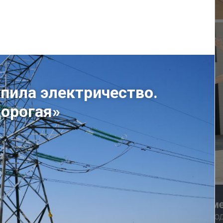
пила электричество.
дорогая»