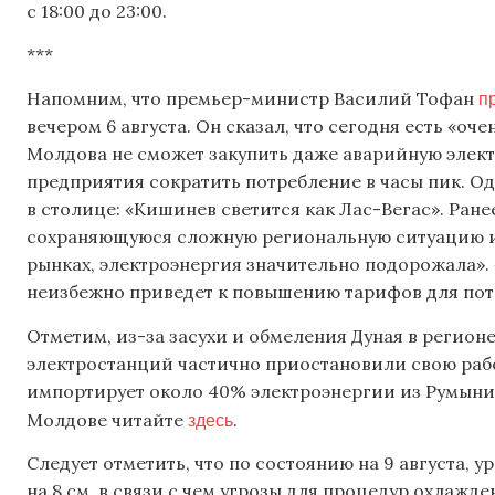
с 18:00 до 23:00.
***
п
Напомним, что премьер-министр Василий Тофан
вечером 6 августа. Он сказал, что сегодня есть «о
Молдова не сможет закупить даже аварийную элект
предприятия сократить потребление в часы пик. 
в столице: «Кишинев светится как Лас-Вегас». Ране
сохраняющуюся сложную региональную ситуацию и
рынках, электроэнергия значительно подорожала». 
неизбежно приведет к повышению тарифов для потр
Отметим, из-за засухи и обмеления Дуная в регион
электростанций частично приостановили свою рабо
импортирует около 40% электроэнергии из Румынии
здесь
Молдове читайте
.
Следует отметить, что по состоянию на 9 августа, 
на 8 см, в связи с чем угрозы для процедур охлажд