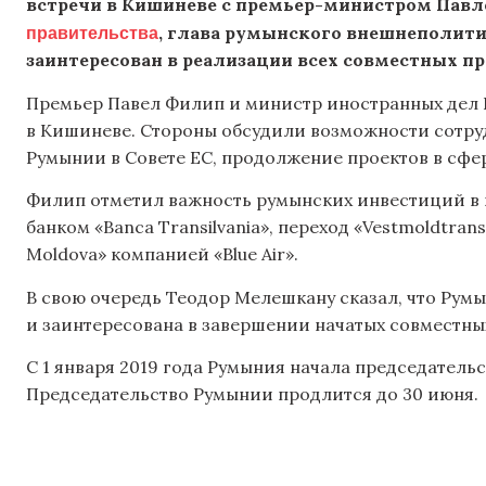
встречи в Кишиневе с премьер-министром Павл
правительства
, глава румынского внешнеполити
заинтересован в реализации всех совместных п
Премьер Павел Филип и министр иностранных дел 
в Кишиневе. Стороны обсудили возможности сотруд
Румынии в Совете ЕС, продолжение проектов в сфе
Филип отметил важность румынских инвестиций в н
банком «Banca Transilvania», переход «Vestmoldtran
Moldova» компанией «Blue Air».
В свою очередь Теодор Мелешкану сказал, что Рум
и заинтересована в завершении начатых совместны
С 1 января 2019 года Румыния начала председательс
Председательство Румынии продлится до 30 июня.