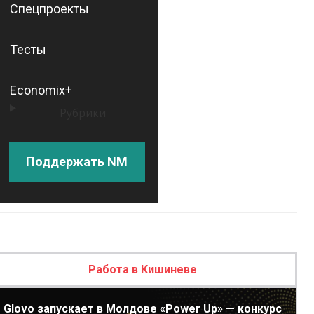
Спецпроекты
Тесты
Economix+
Рубрики
Поддержать NM
Работа в Кишиневе
Glovo запускает в Молдове «Power Up» — конкурс