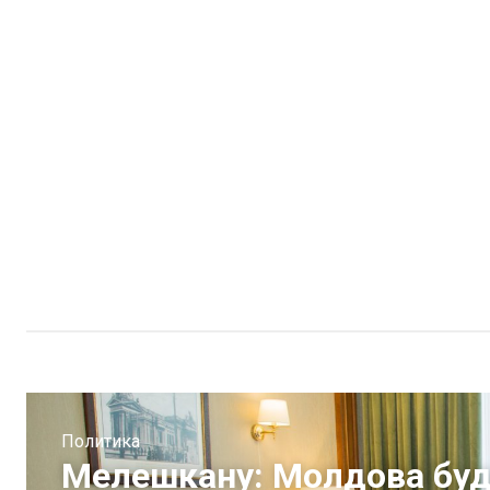
Политика
Мелешкану: Молдова буд