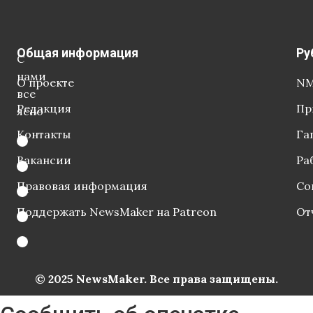
Общая информация
Ру
С
нами
О проекте
NM
все
Редакция
Пр
ясно
Контакты
Га
Вакансии
Ра
Правовая информация
Со
Поддержать NewsMaker на Patreon
От
© 2025 NewsMaker. Все права защищены.