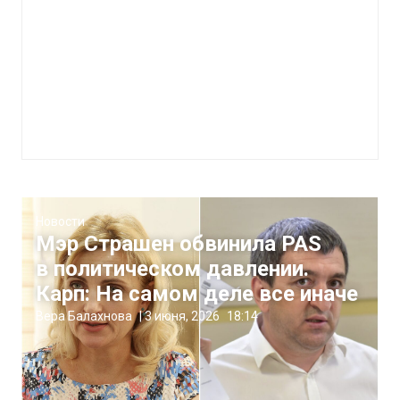
Новости
Мэр Страшен обвинила PAS
в политическом давлении.
Карп: На самом деле все иначе
Вера Балахнова
|
3 июня, 2026
18:14