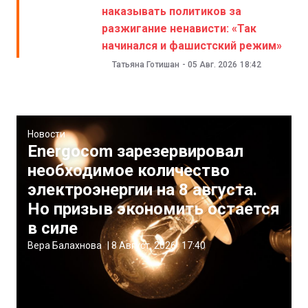
наказывать политиков за
разжигание ненависти: «Так
начинался и фашистский режим»
Татьяна Готишан
-
05 Авг. 2026
18:42
Новости
Energocom зарезервировал
необходимое количество
электроэнергии на 8 августа.
Но призыв экономить остается
в силе
Вера Балахнова
|
8 Август, 2026
17:40