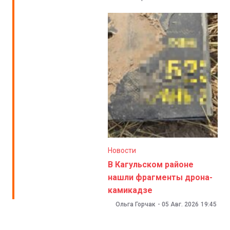
Новости
В Кагульском районе
нашли фрагменты дрона-
камикадзе
Ольга Горчак
-
05 Авг. 2026
19:45