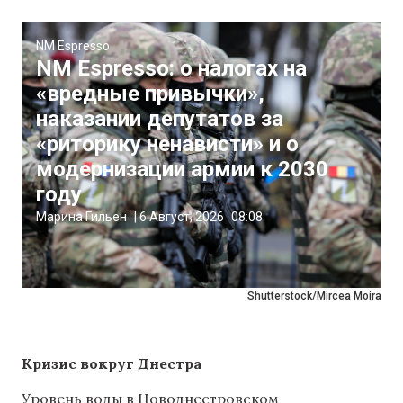
NM Espresso
NM Espresso: о налогах на
«вредные привычки»,
наказании депутатов за
«риторику ненависти» и о
модернизации армии к 2030
году
Марина Гильен
|
6 Август, 2026
08:08
Shutterstock/Mircea Moira
Кризис вокруг Днестра
Уровень воды в Новоднестровском