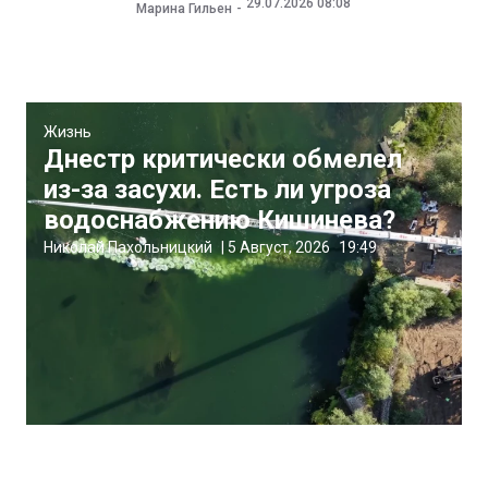
29.07.2026 08:08
Марина Гильен
Жизнь
Днестр критически обмелел
из-за засухи. Есть ли угроза
водоснабжению Кишинева?
Николай Пахольницкий
|
5 Август, 2026
19:49