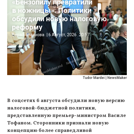
«Бензопилу превратили
в ножницы». Политики
обсудили новую налоговую
реформу
Вера Балахнова
|
6 Август, 2026
20:57
Tudor Mardei | NewsMaker
В соцсетях 6 августа обсудили новую версию
налоговой-бюджетной политики,
представленную премьер-министром Василе
Тофаном. Сторонники признали новую
концепцию более справедливой