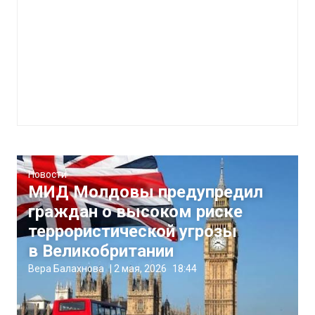
Новости
МИД Молдовы предупредил
граждан о высоком риске
террористической угрозы
в Великобритании
Вера Балахнова
|
2 мая, 2026
18:44