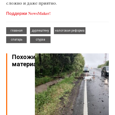
сложно и даже приятно.
Поддержи NewsMaker!
,
,
,
главная
дурлештяну
налоговая реформа
,
спатарь
стурза
Похожие
материалы