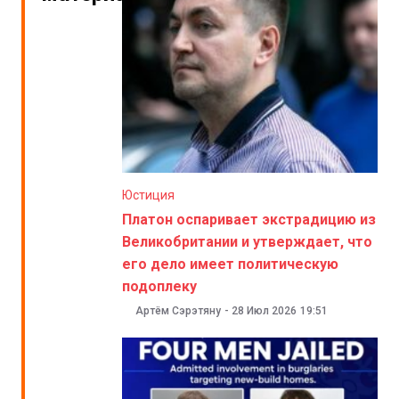
Юстиция
Платон оспаривает экстрадицию из
Великобритании и утверждает, что
его дело имеет политическую
подоплеку
Артём Сэрэтяну
-
28 Июл 2026
19:51