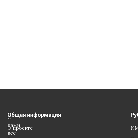
Общая информация
Ру
С
нами
О проекте
NM
все