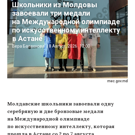
Школьники из Молдовы
завоевали три медали
на Международной олимпиаде
по искусственному интеллекту
в Астане
Вера Балахнова
|
8 Август, 2026
12:00
mec.gov.md
Молдавские школьники завоевали одну
серебряную и две бронзовые медали
на Международной олимпиаде
по искусственному интеллекту, которая
прошла в Астане со 2 по 7 августа.