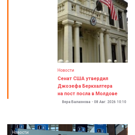
Новости
Сенат США утвердил
Джозефа Беркхалтера
на пост посла в Молдове
Вера Балахнова
-
08 Авг. 2026
10:10
Новости