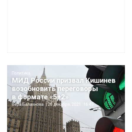
Политика
МИД России призвал Кишинев
возобновить переговоры
в формате «5+2»
Вера Балахнова
|
26 декабря, 2021
16:45