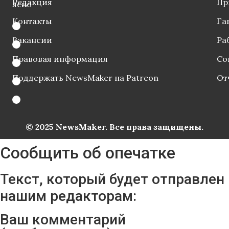
Редакция
Пр
ясно
Контакты
Га
Вакансии
Ра
Правовая информация
Со
Поддержать NewsMaker на Patreon
От
© 2025 NewsMaker. Все права защищены.
Сообщить об опечатке
Текст, который будет отправлен
нашим редакторам:
Ваш комментарий