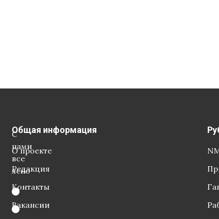
Общая информация
Ру
С
нами
О проекте
NM
все
Редакция
Пр
ясно
Контакты
Га
Вакансии
Ра