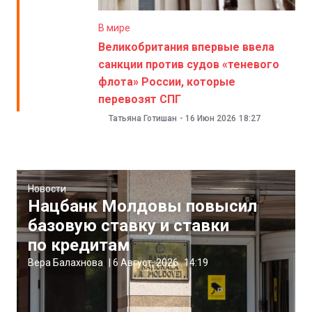
В мире
Великобритания впервые ввела
санкции против судов «теневого
флота» России, которые
перевозят СПГ
Татьяна Готишан
-
16 Июн 2026
18:27
Новости
Нацбанк Молдовы повысил
базовую ставку и ставки
по кредитам
Вера Балахнова
|
6 Август, 2026
14:19