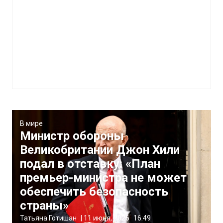
В мире
Министр обороны
Великобритании Джон Хили
подал в отставку: «План
премьер-министра не может
обеспечить безопасность
страны»
Татьяна Готишан
|
11 июня, 2026
16:49