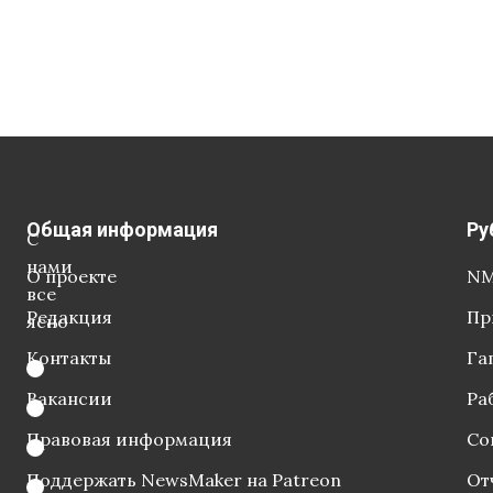
Общая информация
Ру
С
нами
О проекте
NM
все
Редакция
Пр
ясно
Контакты
Га
Вакансии
Ра
Правовая информация
Со
Поддержать NewsMaker на Patreon
От