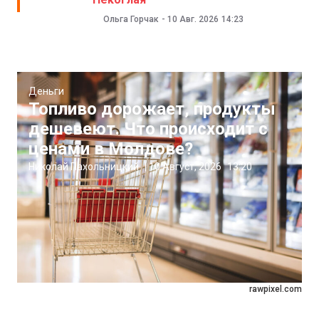
Ольга Горчак
-
10 Авг. 2026
14:23
Деньги
Топливо дорожает, продукты
дешевеют. Что происходит с
ценами в Молдове?
Николай Пахольницкий
|
10 Август, 2026
13:20
rawpixel.com