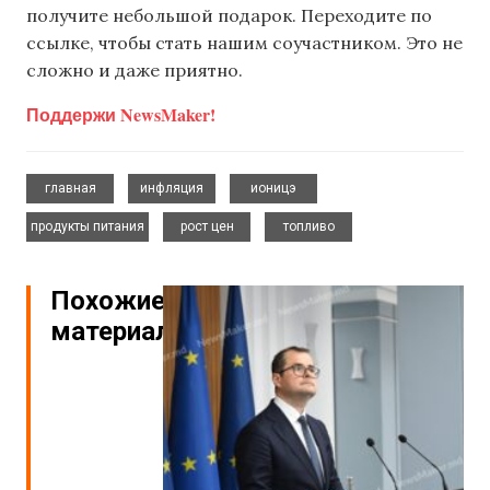
получите небольшой подарок. Переходите по
ссылке, чтобы стать нашим соучастником. Это не
сложно и даже приятно.
Поддержи NewsMaker!
,
,
,
главная
инфляция
ионицэ
,
,
продукты питания
рост цен
топливо
Похожие
материалы