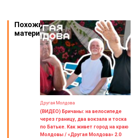
Похожие
материалы
Другая Молдова
(ВИДЕО) Бричаны: на велосипеде
через границу, два вокзала и тоска
по Батьке. Как живет город на краю
Молдовы / «Другая Молдова» 2.0