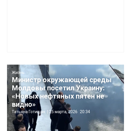
Жизнь
Министр окружающей среды
Молдовы посетил Украину:
«Новых нефтяных пятен не
видно»
Татьяна Готишан
|
25 марта, 2026
20:34