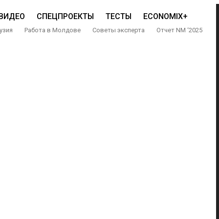
ВИДЕО
СПЕЦПРОЕКТЫ
ТЕСТЫ
ECONOMIX+
узия
Работа в Молдове
Советы эксперта
Отчет NM ‘2025