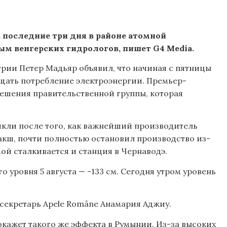
а последние три дня в районе атомной
ым венгерских гидрологов, пишет G4 Media.
нгрии Петер Мадьяр объявил, что начиная с пятницы
щать потребление электроэнергии. Премьер-
решения правительственной группы, которая
икли после того, как важнейший производитель
акш, почти полностью остановил производство из-
мой сталкивается и станция в Чернаводэ.
 уровня 5 августа — -133 см. Сегодня утром уровень
-секретарь Apele Române Анамария Аджиу.
 окажет такого же эффекта в Румынии. Из-за высоких