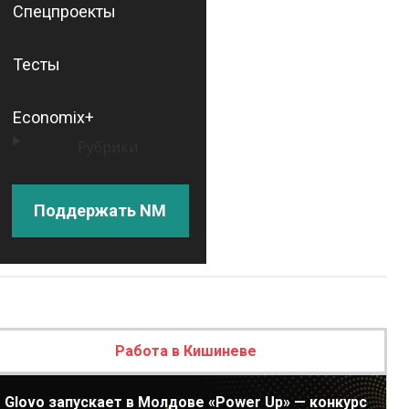
Спецпроекты
Тесты
Economix+
Рубрики
Поддержать NM
Работа в Кишиневе
Glovo запускает в Молдове «Power Up» — конкурс