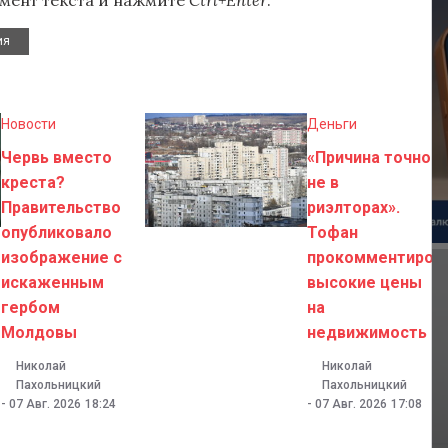
мент текста и нажмите
Ctrl+Enter
.
ия
Новости
Деньги
Червь вместо
«Причина точно
креста?
не в
Правительство
риэлторах».
опубликовало
Тофан
изображение с
прокомментиров
искаженным
высокие цены
гербом
на
Молдовы
недвижимость
Николай
Николай
Пахольницкий
Пахольницкий
-
07 Авг. 2026
18:24
-
07 Авг. 2026
17:08