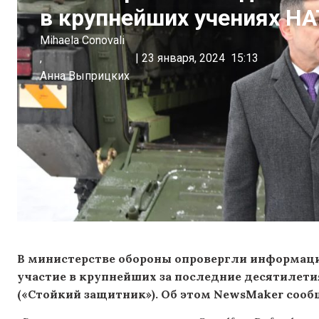
в крупнейших учениях НА
Mihaela Conovali
,
|
23 января, 2024
15:13
Анна Выприцких
В министерстве обороны опровергли информаци
участие в крупнейших за последние десятилетия
(«Стойкий защитник»). Об этом NewsMaker сооб