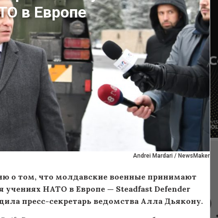
ТО в Европе
Andrei Mardari / NewsMaker
ю о том, что молдавские военные принимают
 учениях НАТО в Европе — Steadfast Defender
щила пресс-секретарь ведомства Алла Дьякону.