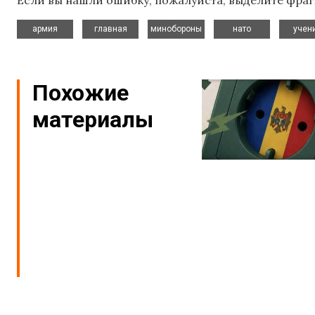
Если вы нашли ошибку, пожалуйста, выделите фраг
,
,
,
,
армия
главная
минобороны
нато
учен
Похожие
материалы