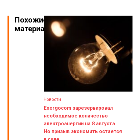
Похожие
материалы
Новости
Energocom зарезервировал
необходимое количество
электроэнергии на 8 августа.
Но призыв экономить остается
в силе