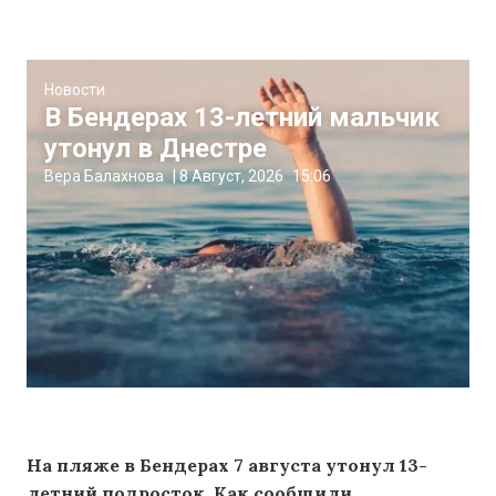
Новости
В Бендерах 13-летний мальчик
утонул в Днестре
Вера Балахнова
|
8 Август, 2026
15:06
На пляже в Бендерах 7 августа утонул 13-
летний подросток. Как сообщили