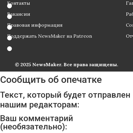
Контакты
Га
Вакансии
Ра
Правовая информация
Со
Поддержать NewsMaker на Patreon
От
© 2025 NewsMaker. Все права защищены.
Сообщить об опечатке
Текст, который будет отправлен
нашим редакторам:
Ваш комментарий
(необязательно):