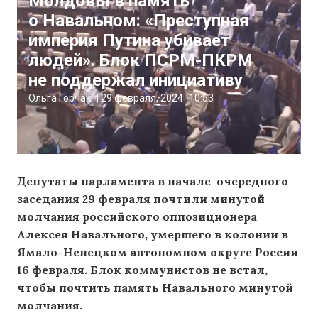
Молдовы в память
о Навальном: «Преступная
империя Путина убивает
людей». Блок ПСРМ-ПКРМ
не поддержал инициативу
Ольга Горчак
|
29 февраля, 2024
10:53
Депутаты парламента в начале очередного
заседания 29 февраля почтили минутой
молчания российского оппозиционера
Алексея Навального, умершего в колонии в
Ямало-Ненецком автономном округе России
16 февраля. Блок коммунистов не встал,
чтобы почтить память Навального минутой
молчания.