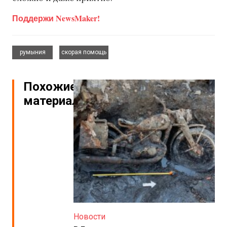
Поддержи NewsMaker!
,
румыния
скорая помощь
Похожие
материалы
Новости