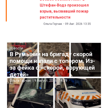
Штефан-Водэ произошел
взрыв, вызвавший пожар
растительности
Ольга Горчак
-
09 Авг. 2026
13:35
Новости
В Румынии на бригаду скорой
помощи напали с топором. Из-
за фейка о «скорой, ворующей
детей»
Ольга Горчак
|
9 Август, 2026
14:39