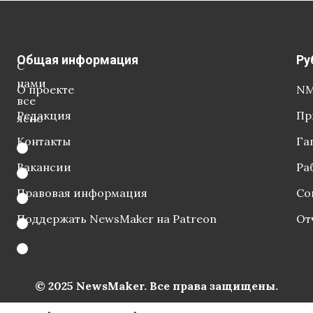
Общая информация
Ру
С
нами
О проекте
NM
все
Редакция
Пр
ясно
Контакты
Га
Вакансии
Ра
Правовая информация
Со
Поддержать NewsMaker на Patreon
От
© 2025 NewsMaker. Все права защищены.