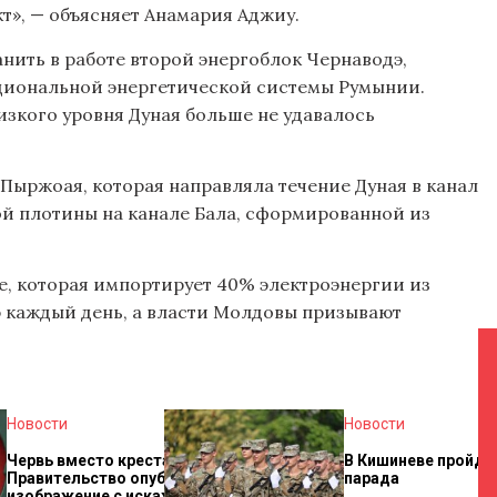
т», — объясняет Анамария Аджиу.
нить в работе второй энергоблок Чернаводэ,
циональной энергетической системы Румынии.
низкого уровня Дуная больше не удавалось
Пыржоая, которая направляла течение Дуная в канал
ой плотины на канале Бала, сформированной из
е, которая импортирует 40% электроэнергии из
ю каждый день, а власти Молдовы призывают
Новости
Новости
Червь вместо креста?
В Кишиневе пройде
Правительство опубликовало
парада
изображение с искаженным