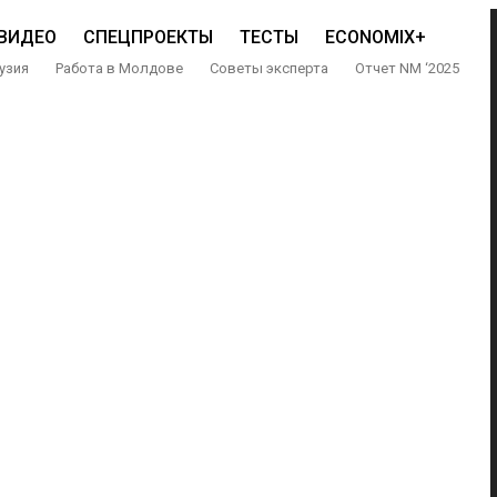
ВИДЕО
СПЕЦПРОЕКТЫ
ТЕСТЫ
ECONOMIX+
узия
Работа в Молдове
Советы эксперта
Отчет NM ‘2025