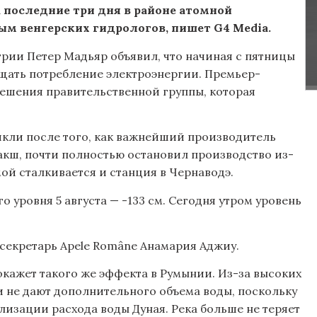
а последние три дня в районе атомной
ым венгерских гидрологов, пишет G4 Media.
нгрии Петер Мадьяр объявил, что начиная с пятницы
щать потребление электроэнергии. Премьер-
решения правительственной группы, которая
икли после того, как важнейший производитель
акш, почти полностью остановил производство из-
мой сталкивается и станция в Чернаводэ.
 уровня 5 августа — -133 см. Сегодня утром уровень
-секретарь Apele Române Анамария Аджиу.
 окажет такого же эффекта в Румынии. Из-за высоких
ти не дают дополнительного объема воды, поскольку
лизации расхода воды Дуная. Река больше не теряет