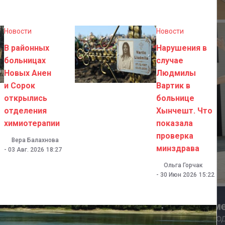
Новости
Новости
В районных
Нарушения в
больницах
случае
Новых Анен
Людмилы
и Сорок
Вартик в
открылись
больнице
отделения
Хынчешт. Что
химиотерапии
показала
проверка
Вера Балахнова
минздрава
-
03 Авг. 2026
18:27
Ольга Горчак
-
30 Июн 2026
15:22