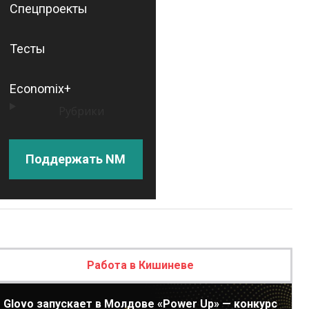
Спецпроекты
Тесты
Economix+
Рубрики
Поддержать NM
Работа в Кишиневе
Glovo запускает в Молдове «Power Up» — конкурс