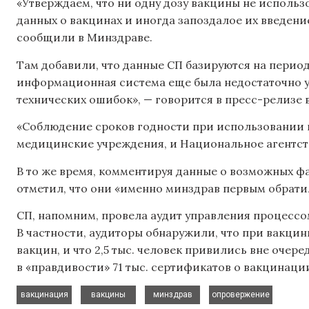
«Утверждаем, что ни одну дозу вакцины не использ
данных о вакцинах и иногда запоздалое их введени
сообщили в Минздраве.
Там добавили, что данные СП базируются на периоде 
информационная система еще была недостаточно у
технических ошибок», — говорится в пресс-релизе 
«Соблюдение сроков годности при использовании в
медицинские учреждения, и Национальное агентств
В то же время, комментируя данные о возможных 
отметил, что они «именно минздрав первым обратил
СП, напомним, провела аудит управления процесс
В частности, аудиторы обнаружили, что при вакци
вакцин, и что 2,5 тыс. человек привились вне очер
в «правдивости» 71 тыс. сертификатов о вакцинаци
,
,
,
вакцинация
вакцины
минздрав
опровержение