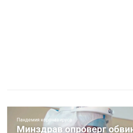
Пандемия коронавируса
Минздрав опроверг обви