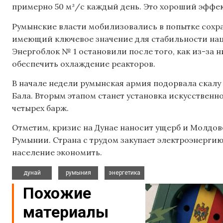
примерно 50 м³/с каждый день. Это хороший эффек
Румынские власти мобилизовались в попытке сохра
имеющий ключевое значение для стабильности на
Энергоблок № 1 остановили после того, как из-за 
обеспечить охлаждение реакторов.
В начале недели румынская армия подорвала скалу 
Бала. Вторым этапом станет установка искусственн
четырех барж.
Отметим, кризис на Дунае наносит ущерб и Молдов
Румынии. Страна с трудом закупает электроэнерги
население экономить.
,
,
дунай
румыния
энергетика
Похожие
материалы