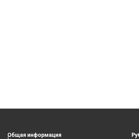
Общая информация
Ру
С