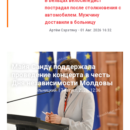
В Бельцах велосипедист
пострадал после столкновения с
автомобилем. Мужчину
доставили в больницу
Артём Сэрэтяну
-
01 Авг. 2026
16:32
Новости
Майя Санду поддержала
проведение концерта в честь
Дня независимости Молдовы
Николай Пахольницкий
|
7 Август, 2026
12:36