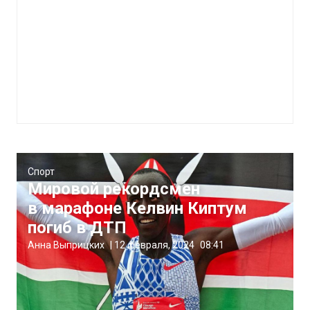
Спорт
Мировой рекордсмен
в марафоне Келвин Киптум
погиб в ДТП
Анна Выприцких
|
12 февраля, 2024
08:41