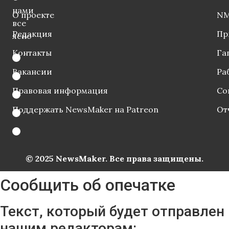
нами
О проекте
NM
все
Редакция
Пр
ясно
Контакты
Га
Вакансии
Ра
Правовая информация
Со
Поддержать NewsMaker на Patreon
От
© 2025 NewsMaker. Все права защищены.
Сообщить об опечатке
Текст, который будет отправлен
нашим редакторам: