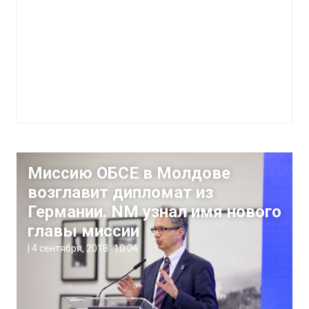
Миссию ОБСЕ в Молдове
возглавит дипломат из
Германии. NM узнал имя нового
главы миссии
|
4 сентября, 2018
10:04