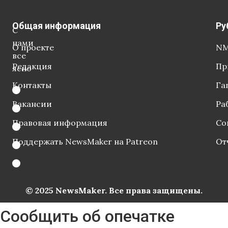
Общая информация
Ру
С
нами
О проекте
NM
все
Редакция
Пр
ясно
Контакты
Га
Вакансии
Ра
Правовая информация
Со
Поддержать NewsMaker на Patreon
От
© 2025 NewsMaker. Все права защищены.
Сообщить об опечатке