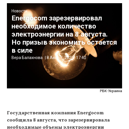
Новости
Energocom зарезервировал
необходимое количество
электроэнергии на 8 августа.
Но призыв экономить остается
в силе
Вера Балахнова
|
8 Август, 2026
17:40
РБК-Украина
Государственная компания Energocom
сообщила 8 августа, что зарезервировала
необходимые объемы электроэнергии