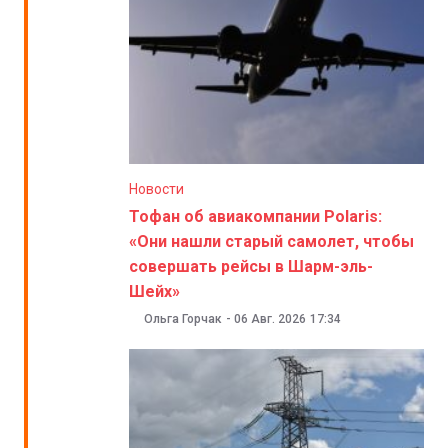
Новости
Тофан об авиакомпании Polaris:
«Они нашли старый самолет, чтобы
совершать рейсы в Шарм-эль-
Шейх»
Ольга Горчак
-
06 Авг. 2026
17:34