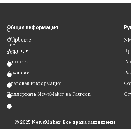
Общая информация
Ру
С
нами
О проекте
NM
все
Редакция
Пр
ясно
Контакты
Га
Вакансии
Ра
Правовая информация
Со
Поддержать NewsMaker на Patreon
От
© 2025 NewsMaker. Все права защищены.