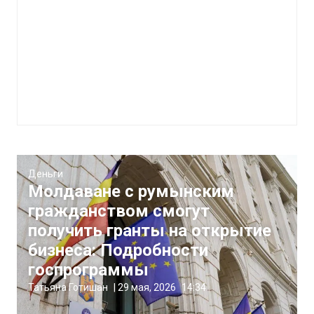
Деньги
Молдаване с румынским
гражданством смогут
получить гранты на открытие
бизнеса: Подробности
госпрограммы
Татьяна Готишан
|
29 мая, 2026
14:34