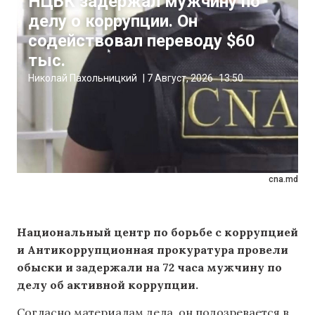
НЦБК задержал мужчину по
делу о коррупции. Он
содействовал переводу $60
тыс.
Николай Пахольницкий
|
7 Август, 2026
13:50
cna.md
Национальный центр по борьбе с коррупцией
и Антикоррупционная прокуратура провели
обыски и задержали на 72 часа мужчину по
делу об активной коррупции.
Согласно материалам дела, он подозревается в