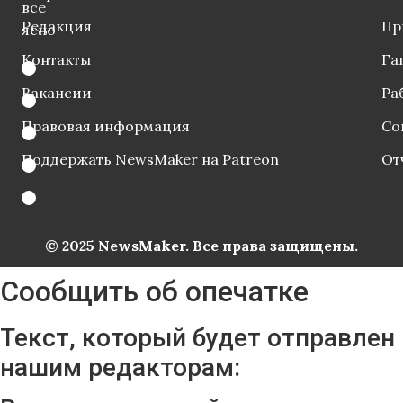
все
Редакция
Пр
ясно
Контакты
Га
Вакансии
Ра
Правовая информация
Со
Поддержать NewsMaker на Patreon
От
© 2025 NewsMaker. Все права защищены.
Сообщить об опечатке
Текст, который будет отправлен
нашим редакторам: