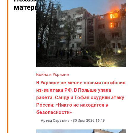
материалы
Война в Украине
В Украине не менее восьми погибших
из-за атаки РФ. В Польше упала
ракета. Санду и Тофан осудили атаку
России: «Никто не находится в
безопасности»
Артём Сэрэтяну
-
30 Июл 2026
16:49