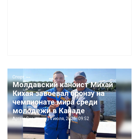
Спорт
Молдавский каноист Михай
Кихая завоевал бронзу на
чемпионате мира среди
молодежи в Канаде
Артём Сэрэтяну
|
4 июля, 2026
09:52