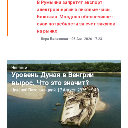
В Румынии запретят экспорт
электроэнергии в пиковые часы.
Боложан: Молдова обеспечивает
свои потребности за счет закупок
на рынке
Вера Балахнова
-
06 Авг. 2026
17:23
Новости
Уровень Дуная в Венгрии
вырос. Что это значит?
Николай Пахольницкий
|
7 Август, 2026
19:40