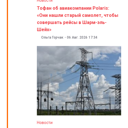
Новости
Тофан об авиакомпании Polaris:
«Они нашли старый самолет, чтобы
совершать рейсы в Шарм-эль-
Шейх»
Ольга Горчак
-
06 Авг. 2026
17:34
Новости