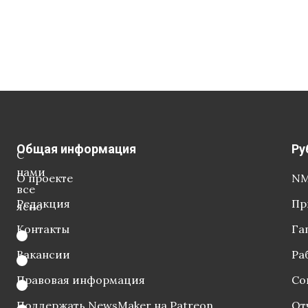
Общая информация
Ру
С
нами
О проекте
NM
все
Редакция
Пр
ясно
Контакты
Га
Вакансии
Ра
Правовая информация
Со
Поддержать NewsMaker на Patreon
От