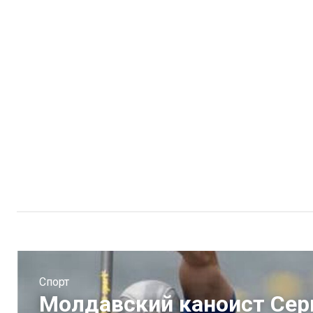
Спорт
Молдавский каноист Сер