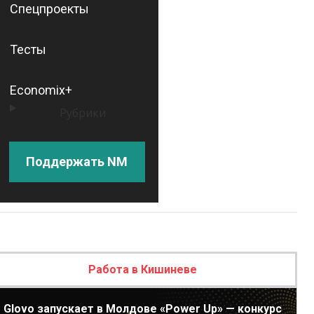
Спецпроекты
Тесты
Economix+
Рубрики
Поддержать NM
Работа в Кишиневе
Glovo запускает в Молдове «Power Up» — конкурс