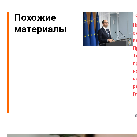
Похожие
Н
Н
материалы
э
в
П
Т
п
н
н
р
Г
-
0