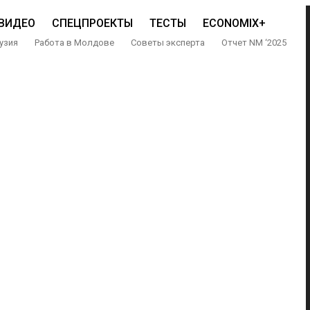
ВИДЕО
СПЕЦПРОЕКТЫ
ТЕСТЫ
ECONOMIX+
узия
Работа в Молдове
Советы эксперта
Отчет NM ‘2025