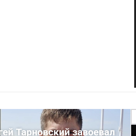
гей Тарновский завоевал