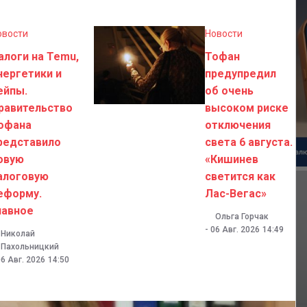
овости
Новости
алоги на Temu,
Тофан
нергетики и
предупредил
ейпы.
об очень
равительство
высоком риске
офана
отключения
редставило
света 6 августа.
овую
«Кишинев
алоговую
светится как
еформу.
Лас-Вегас»
лавное
Ольга Горчак
-
06 Авг. 2026
14:49
Николай
Пахольницкий
6 Авг. 2026
14:50