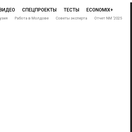
ВИДЕО
СПЕЦПРОЕКТЫ
ТЕСТЫ
ECONOMIX+
узия
Работа в Молдове
Советы эксперта
Отчет NM ‘2025