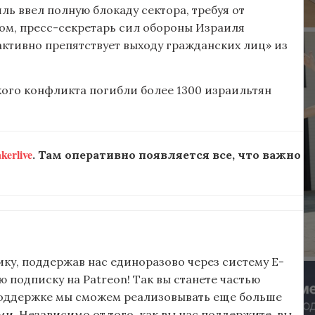
ь ввел полную блокаду сектора, требуя от
ом, пресс-секретарь сил обороны Израиля
активно препятствует выходу гражданских лиц» из
ого конфликта погибли более 1300 израильтян
erlive
. Там оперативно появляется все, что важно
ку, поддержав нас единоразово через систему E-
подписку на Patreon! Так вы станете частью
поддержке мы сможем реализовывать еще больше
и. Независимо от того, как вы нас поддержите, вы