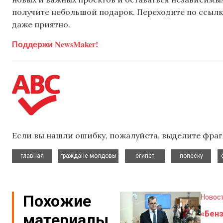
получите небольшой подарок. Переходите по ссылке
даже приятно.
Поддержи NewsMaker!
Если вы нашли ошибку, пожалуйста, выделите фраг
,
,
,
,
главная
граждане молдовы
египет
попеску
Похожие
Новос
«Бен
материалы