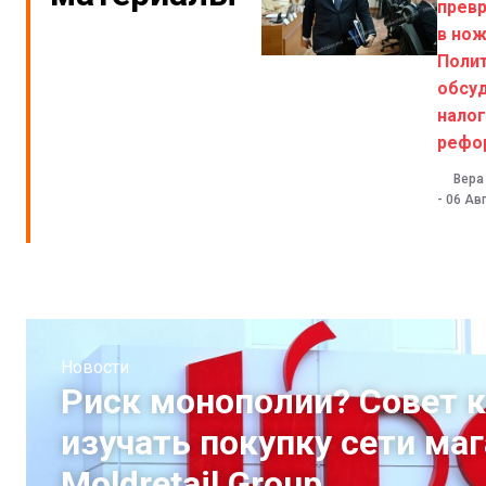
прев
в нож
Поли
обсу
нало
рефо
Вера
-
06 Авг
Новости
Риск монополии? Совет 
изучать покупку сети ма
Moldretail Group