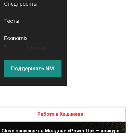
Спецпроекты
Тесты
Economix+
Рубрики
Поддержать NM
Работа в Кишиневе
Glovo запускает в Молдове «Power Up» — конкурс