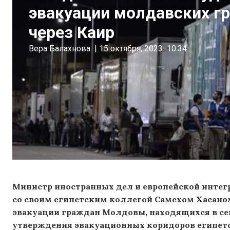
эвакуации молдавских гр
через Каир
Вера Балахнова
|
15 октября, 2023
10:34
Министр иностранных дел и европейской интегр
со своим египетским коллегой Самехом Хасано
эвакуации граждан Молдовы, находящихся в сект
утверждения эвакуационных коридоров египетс