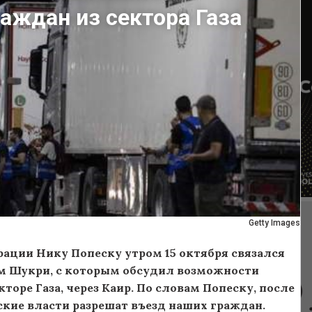
аждан из сектора Газа
Getty Images
ации Нику Попеску утром 15 октября связался
м Шукри, с которым обсудил возможности
оре Газа, через Каир. По словам Попеску, после
кие власти разрешат въезд наших граждан.