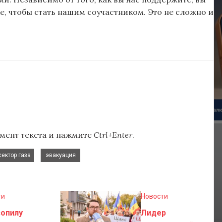
, чтобы стать нашим соучастником. Это не сложно и
мент текста и нажмите
Ctrl+Enter
.
,
сектор газа
эвакуация
ти
Новости
зопилу
Лидер