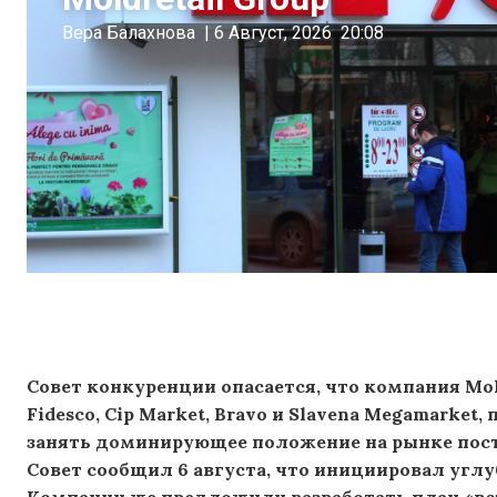
Вера Балахнова
|
6 Август, 2026
20:08
Совет конкуренции опасается, что компания Mol
Fidesco, Cip Market, Bravo и Slavena Megamarket
занять доминирующее положение на рынке пост
Совет сообщил 6 августа, что инициировал углу
Компании же предложили разработать план «вст