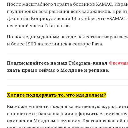
После масштабного теракта боевиков ХАМАС, Израил
группировки возвращения всех заложников. При эт
Джонатан Конрикус заявил 14 октября, что «ХАМАС 
северной части Газы на юг.
По последним данным, в ходе палестино-израильск
и более 1900 палестинцев в секторе Газа.
@newsmak
Подписывайтесь на наш Telegram-канал
знать прямо сейчас о Молдове и регионе.
Хотите поддержать то, что мы делаем?
Вы можете внести вклад в качественную журналисти
commerce от банка maib или оформить ежемесячную 
изменения Молдовы к лучшему. Благодаря вашей 
новых и важных проектов и оставаться независимым