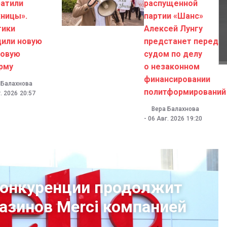
ратили
распущенной
ницы».
партии «Шанс»
тики
Алексей Лунгу
дили новую
предстанет перед
говую
судом по делу
рму
о незаконном
финансировании
 Балахнова
политформирований
. 2026
20:57
Вера Балахнова
-
06 Авг. 2026
19:20
конкуренции продолжит
газинов Merci компанией