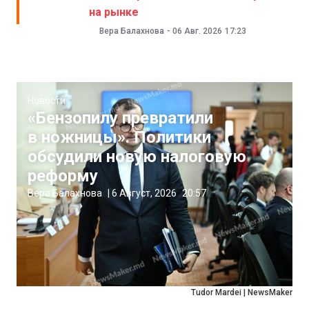
на рынке
Вера Балахнова
-
06 Авг. 2026
17:23
Новости
«Бензопилу превратили
в ножницы». Политики
обсудили новую налоговую
реформу
Вера Балахнова
|
6 Август, 2026
20:57
Tudor Mardei | NewsMaker