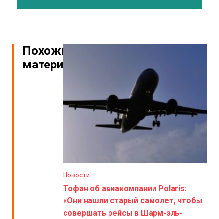
Похожие
материалы
Новости
Тофан об авиакомпании Polaris:
«Они нашли старый самолет, чтобы
совершать рейсы в Шарм-эль-