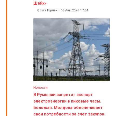
Шейх»
Ольга Горчак
-
06 Авг. 2026
17:34
Новости
В Румынии запретят экспорт
электроэнергии в пиковые часы.
Боложан: Молдова обеспечивает
свои потребности за счет закупок