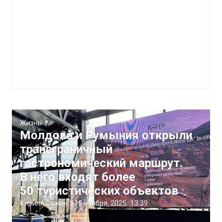
Жизнь
Молдова и Румыния открыли
трансграничный
гастрономический маршрут.
В него входят более
50 туристических объектов
Кирилл Сажин
|
15 ноября, 2025
13:39