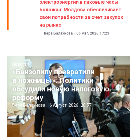
электроэнергии в пиковые часы.
Боложан: Молдова обеспечивает
свои потребности за счет закупок
на рынке
Вера Балахнова
-
06 Авг. 2026
17:23
Новости
«Бензопилу превратили
в ножницы». Политики
обсудили новую налоговую
реформу
Вера Балахнова
|
6 Август, 2026
20:57