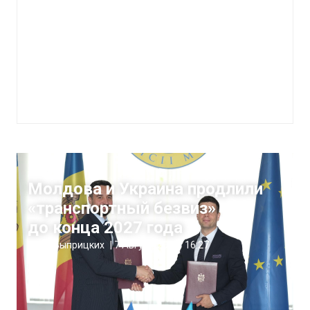
Деньги
Молдова и Украина продлили
«транспортный безвиз»
до конца 2027 года
Анна Выприцких
|
7 Август, 2025
16:27