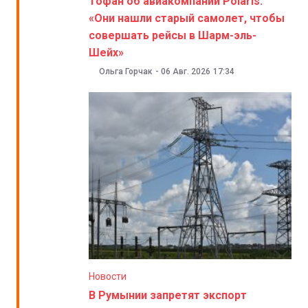
Тофан об авиакомпании Polaris:
«Они нашли старый самолет, чтобы
совершать рейсы в Шарм-эль-
Шейх»
Ольга Горчак
-
06 Авг. 2026
17:34
Новости
В Румынии запретят экспорт