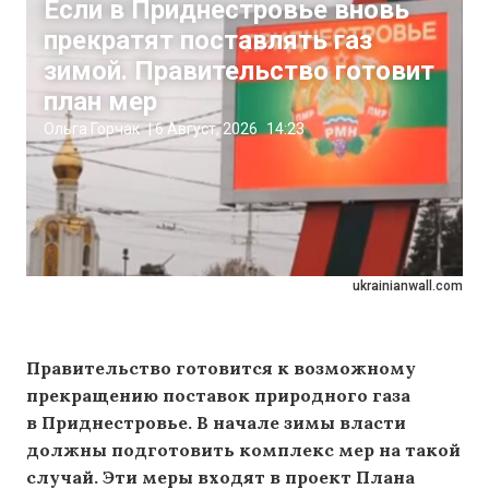
Если в Приднестровье вновь
прекратят поставлять газ
зимой. Правительство готовит
план мер
Ольга Горчак
|
6 Август, 2026
14:23
ukrainianwall.com
Правительство готовится к возможному
прекращению поставок природного газа
в Приднестровье. В начале зимы власти
должны подготовить комплекс мер на такой
случай. Эти меры входят в проект Плана