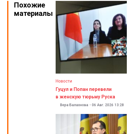
Похожие
материалы
Новости
Гуцул и Попан перевели
в женскую тюрьму Руска
Вера Балахнова
-
06 Авг. 2026
13:28