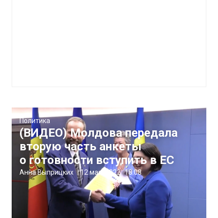
Политика
(ВИДЕО) Молдова передала
вторую часть анкеты
о готовности вступить в ЕС
Анна Выприцких
|
12 мая, 2022
18:08