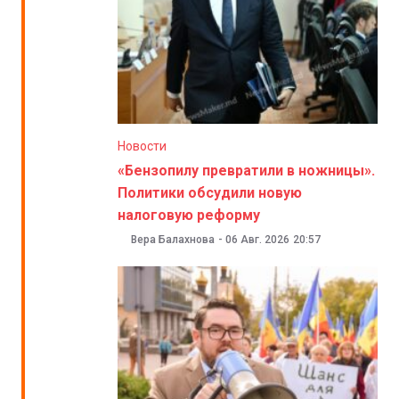
Новости
«Бензопилу превратили в ножницы».
Политики обсудили новую
налоговую реформу
Вера Балахнова
-
06 Авг. 2026
20:57