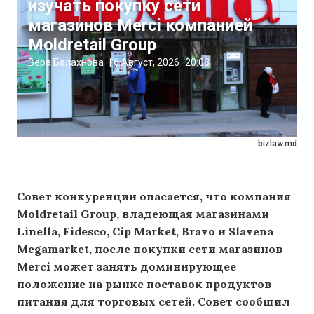
изучать покупку сети
магазинов Merci компанией
Moldretail Group
Вера Балахнова
|
6 Август, 2026
20:08
bizlaw.md
Совет конкуренции опасается, что компания
Moldretail Group, владеющая магазинами
Linella, Fidesco, Cip Market, Bravo и Slavena
Megamarket, после покупки сети магазинов
Merci может занять доминирующее
положение на рынке поставок продуктов
питания для торговых сетей. Совет сообщил