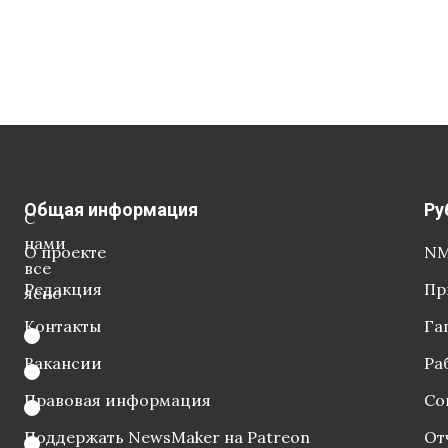
Общая информация
Ру
С
нами
О проекте
NM
все
Редакция
Пр
ясно
Контакты
Га
Вакансии
Ра
Правовая информация
Со
Поддержать NewsMaker на Patreon
От