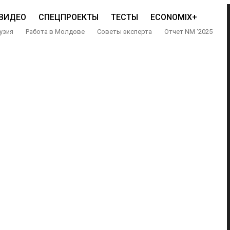
ВИДЕО
СПЕЦПРОЕКТЫ
ТЕСТЫ
ECONOMIX+
узия
Работа в Молдове
Советы эксперта
Отчет NM ‘2025