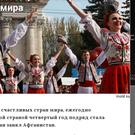
 мира
mold.su
счастливых стран мира, ежегодно
ой страной четвертый год подряд стала
ран занял Афганистан.