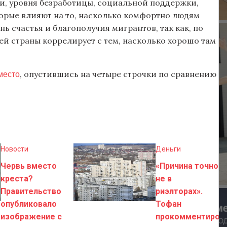
, уровня безработицы, социальной поддержки,
орые влияют на то, насколько комфортно людям
нь счастья и благополучия мигрантов, так как, по
ей страны коррелирует с тем, насколько хорошо там
место
, опустившись на четыре строчки по сравнению
Новости
Деньги
Червь вместо
«Причина точно
креста?
не в
Правительство
риэлторах».
опубликовало
Тофан
изображение с
прокомментиров