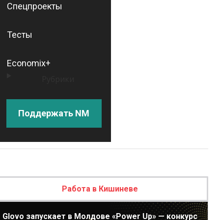
Спецпроекты
Тесты
Economix+
Рубрики
Поддержать NM
Работа в Кишиневе
Glovo запускает в Молдове «Power Up» — конкурс