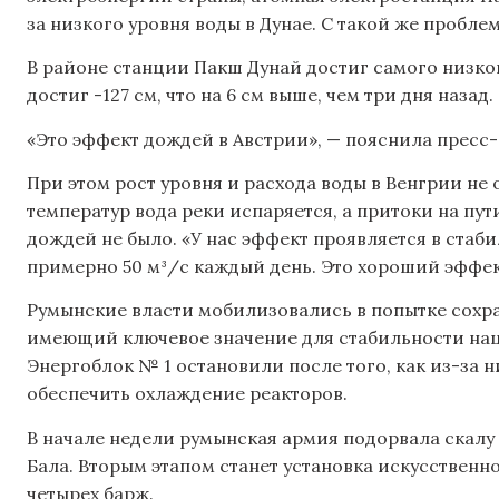
за низкого уровня воды в Дунае. С такой же пробле
В районе станции Пакш Дунай достиг самого низкого
достиг -127 см, что на 6 см выше, чем три дня назад.
«Это эффект дождей в Австрии», — пояснила пресс
При этом рост уровня и расхода воды в Венгрии не
температур вода реки испаряется, а притоки на пу
дождей не было. «У нас эффект проявляется в стаби
примерно 50 м³/с каждый день. Это хороший эффек
Румынские власти мобилизовались в попытке сохра
имеющий ключевое значение для стабильности на
Энергоблок № 1 остановили после того, как из-за 
обеспечить охлаждение реакторов.
В начале недели румынская армия подорвала скалу 
Бала. Вторым этапом станет установка искусственн
четырех барж.