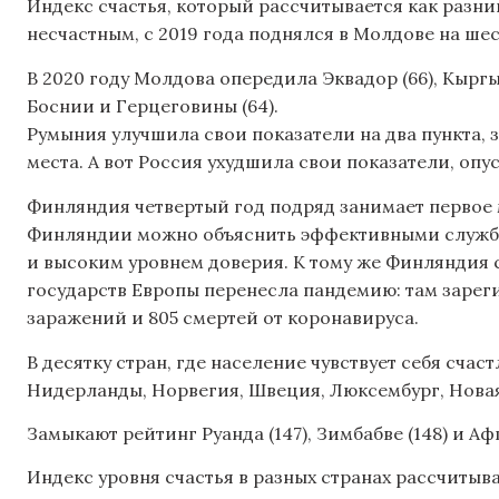
Индекс счастья, который рассчитывается как разни
несчастным, с 2019 года поднялся в Молдове на шес
В 2020 году Молдова опередила Эквадор (66), Кыргыз
Боснии и Герцеговины (64).
Румыния улучшила свои показатели на два пункта, з
места. А вот Россия ухудшила свои показатели, опус
Финляндия четвертый год подряд занимает первое 
Финляндии можно объяснить эффективными служб
и высоким уровнем доверия. К тому же Финляндия с
государств Европы перенесла пандемию: там зарег
заражений и 805 смертей от коронавируса.
В десятку стран, где население чувствует себя сча
Нидерланды, Норвегия, Швеция, Люксембург, Новая
Замыкают рейтинг Руанда (147), Зимбабве (148) и Аф
Индекс уровня счастья в разных странах рассчиты