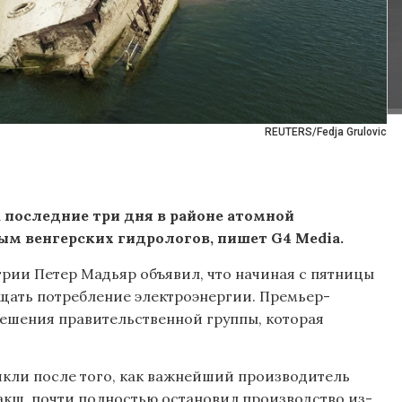
REUTERS/Fedja Grulovic
а последние три дня в районе атомной
ым венгерских гидрологов, пишет G4 Media.
нгрии Петер Мадьяр объявил, что начиная с пятницы
щать потребление электроэнергии. Премьер-
решения правительственной группы, которая
икли после того, как важнейший производитель
акш, почти полностью остановил производство из-