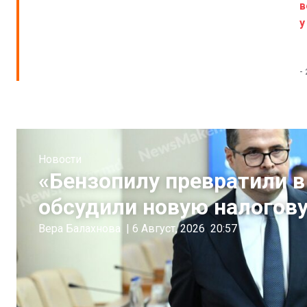
в
у
-
Новости
«Бензопилу превратили 
обсудили новую налогов
Вера Балахнова
|
6 Август, 2026
20:57