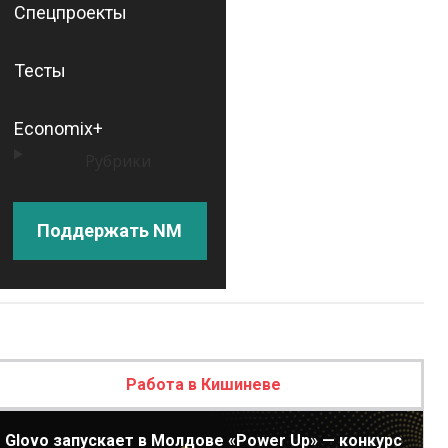
Спецпроекты
Тесты
Economix+
Рубрики
Поддержать NM
Работа в Кишиневе
Glovo запускает в Молдове «Power Up» — конкурс