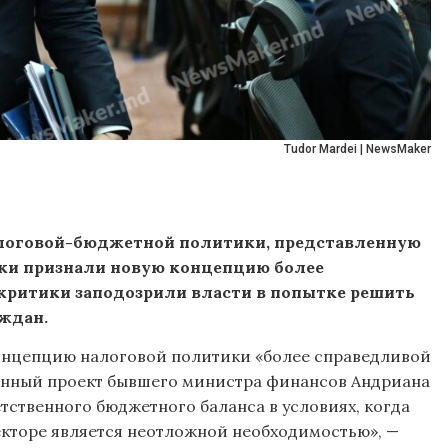
Tudor Mardei | NewsMaker
налоговой-бюджетной политики, представленную
ки признали новую концепцию более
 критики заподозрили власти в попытке решить
ждан.
 концепцию налоговой политики «более справедливой
анный проект бывшего министра финансов Андриана
тственного бюджетного баланса в условиях, когда
екторе является неотложной необходимостью», —