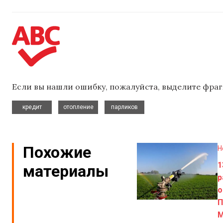
Если вы нашли ошибку, пожалуйста, выделите фраг
,
,
кредит
отопление
парликов
Похожие
Н
1
материалы
р
о
П
М