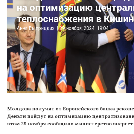
на оптимизацию централ
теплоснабжения в Кишин
Анна Выприцких
|
29 ноября, 2024
19:04
Молдова получит от Европейского банка реконст
Деньги пойдут на оптимизацию централизованн
этом 29 ноября сообщило министерство энергет