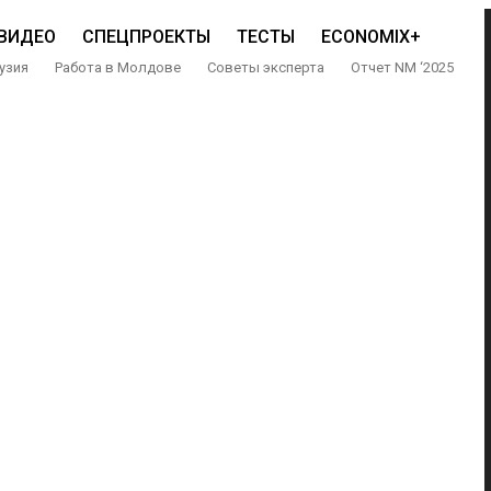
ВИДЕО
СПЕЦПРОЕКТЫ
ТЕСТЫ
ECONOMIX+
узия
Работа в Молдове
Советы эксперта
Отчет NM ‘2025