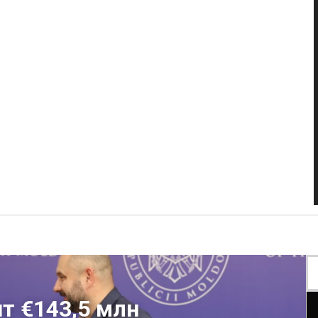
т €143,5 млн