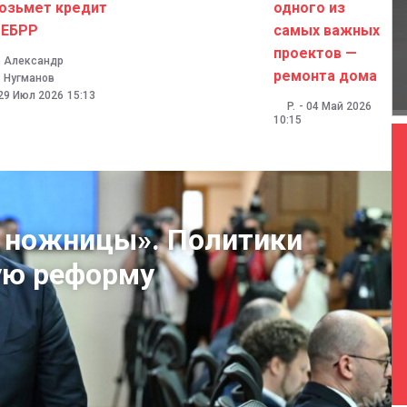
озьмет кредит
одного из
 ЕБРР
самых важных
проектов —
Александр
ремонта дома
Нугманов
29 Июл 2026
15:13
P.
-
04 Май 2026
10:15
в ножницы». Политики
ую реформу