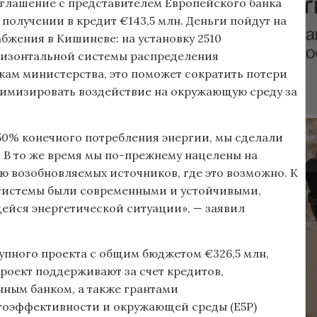
глашение с представителем Европейского банка
олучении в кредит €143,5 млн. Деньги пойдут на
жения в Кишиневе: на установку 2510
ризонтальной системы распределения
кам министерства, это поможет сократить потери
нимизировать воздействие на окружающую среду за
 50% конечного потребления энергии, мы сделали
В то же время мы по-прежнему нацелены на
 возобновляемых источников, где это возможно. К
 системы были современными и устойчивыми,
ейся энергетической ситуации», — заявил
рупного проекта с общим бюджетом €326,5 млн,
роект поддерживают за счет кредитов,
ным банком, а также грантами
ргоэффективности и окружающей среды (E5P)