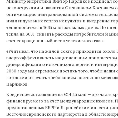
Министр энергетики Виктор Парликов подписал со
реконструкции и развития Октавианом Косташем о п
оптимизацию централизованной системы теплоснаб
индивидуальных тепловых пунктов и внедрение го
теплоносителя в 1665 многоэтажных домах. По оцен
тепла на 30%, снизить расходы потребителей и ми
счет сокращения выбросов углекислого газа.
«Учитывая, что на жилой сектор приходится около
энергоэффективность национальным приоритетом. 
диверсификацию источников энергии и интеграцию
2030 году мы стремимся достичь того, чтобы наши
готовыми отвечать требованиям постоянно меняющ
Парликов.
Кредитное соглашение на €143,5 млн — это часть к
финансируемого за счет международных взносов. П
предоставленных ЕБРР и Европейским инвестицион
Восточноевропейского партнерства в области эне